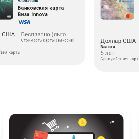
Алокабанк
Банковская карта
Виза Innova
р США
Бесплатно (льго...
Доллар США
Стоимость карты (эмиссии)
Валюта
5 лет
твия карты
Срок действия кар