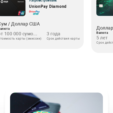
Узпромстройбанк
UnionPay Diamond
Сум / Доллар США
Долла
алюта
от 100 000 сумо...
3 года
Валюта
5 лет
тоимость карты (эмиссии)
Срок действия карты
Срок дейс