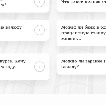
Что такое полная с
ам?
ую валюту
Может ли банк в о
процентную ставку
можно...
курсе. Хочу
Можно ли заранее 
м году.
вкладу?