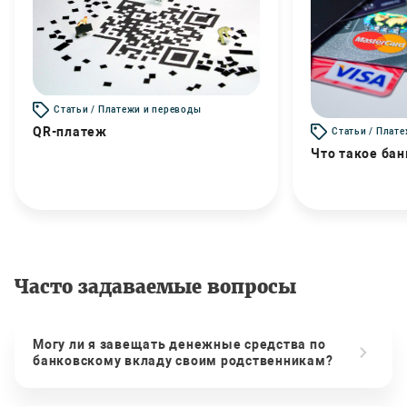
Статьи / Платежи и переводы
QR-платеж
Статьи / Плат
Что такое бан
Часто задаваемые вопросы
Могу ли я завещать денежные средства по
банковскому вкладу своим родственникам?