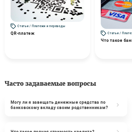
Статьи / Платежи и переводы
QR-платеж
Статьи / Плат
Что такое бан
Часто задаваемые вопросы
Могу ли я завещать денежные средства по
банковскому вкладу своим родственникам?
Что такое полная стоимость кредита?