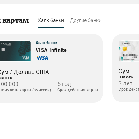
м картам
Халк банки
Другие банки
Халк банки
VISA Infinite
Сум
Сум / Доллар США
Валюта
алюта
3 лет
200 000
5 год
Срок дейс
тоимость карты (эмиссии)
Срок действия карты