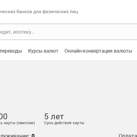
еских банков для физических лиц
переводы
Курсы валют
Онлайн-конвертация валюты
00
5 лет
ь карты (эмиссии)
Срок действия карты
служивание:
0
Оплата