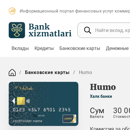
Информационный портал финансовых услуг коммерч
Вклады
Кредиты
Банковские карты
Денежные 
Банковские карты
Humo
Humo
Халк банки
Сум
30 0
Валюта
Стоимост
Комиссия за об