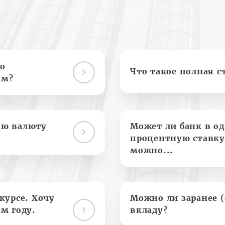
о
Что такое полная с
ам?
ую валюту
Может ли банк в о
процентную ставку
можно...
курсе. Хочу
Можно ли заранее 
м году.
вкладу?