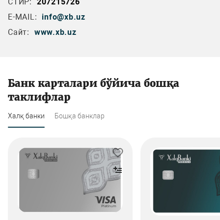
СТИР:
207215726
E-MAIL:
info@xb.uz
Сайт:
www.xb.uz
Банк карталари бўйича бошқа
таклифлар
Халқ банки
Бошқа банклар