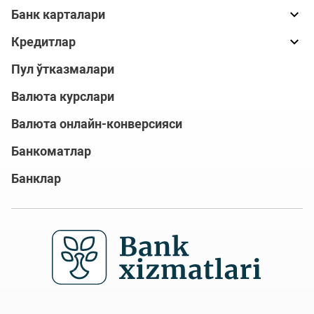
Банк карталари
Кредитлар
Пул ўтказмалари
Валюта курслари
Валюта онлайн-конверсияси
Банкоматлар
Банклар