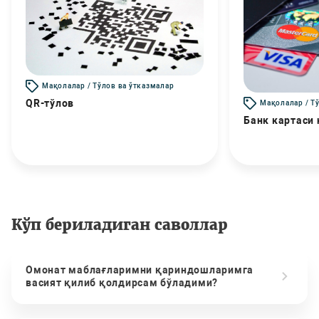
Мақолалар / Тўлов ва ўтказмалар
QR-тўлов
Мақолалар / Т
Банк картаси
Кўп бериладиган саволлар
Омонат маблағларимни қариндошларимга
васият қилиб қолдирсам бўладими?