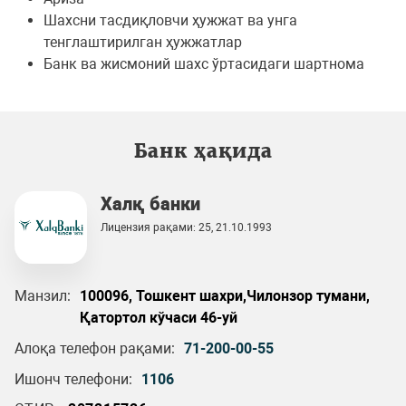
Шахсни тасдиқловчи ҳужжат ва унга
тенглаштирилган ҳужжатлар
Банк ва жисмоний шахс ўртасидаги шартнома
Банк ҳақида
Халқ банки
Лицензия рақами: 25, 21.10.1993
Манзил:
100096, Тошкент шахри,Чилонзор тумани,
Қатортол кўчаси 46-уй
Алоқа телефон рақами:
71-200-00-55
Ишонч телефони:
1106