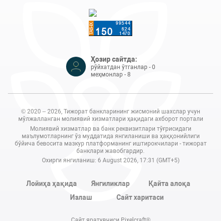
Ҳозир сайтда:
рўйхатдан ўтганлар - 0
меҳмонлар - 8
© 2020 – 2026, Тижорат банкларининг жисмоний шахслар учун
мўлжалланган молиявий хизматлари ҳақидаги ахборот портали
Молиявий хизматлар ва банк реквизитлари тўғрисидаги
маълумотларнинг ўз муддатида янгиланиши ва ҳаққонийлиги
бўйича бевосита мазкур платформанинг иштирокчилари - тижорат
банклари жавобгардир.
Охирги янгиланиш: 6 August 2026, 17:31 (GMT+5)
Лойиҳа ҳақида
Янгиликлар
Қайта алоқа
Излаш
Сайт харитаси
Сайт яратувчиси Pixelcraft®