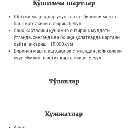
Қўшимча шартлар
Шахсий мақсадлар учун карта - биринчи марта
банк картасини очтириш бепул
Банк картасини қўшимча очтириш, муддати
ўтганда, синганда ва бошқа ҳолатларда картани
қайта чиқариш - 15 000 сўм
Биринчи марта иш ҳақи ва стипендия лойихалари
учун сўмлик пластик карта очиш - Бепул
Тўловлар
-
Ҳужжатлар
Ариза