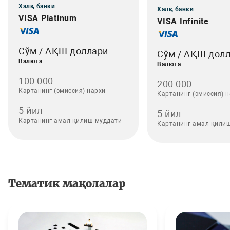
Халқ банки
Халқ банки
VISA Platinum
VISA Infinite
Сўм / АҚШ доллари
Сўм / АҚШ дол
Валюта
Валюта
100 000
200 000
Картанинг (эмиссия) нархи
Картанинг (эмиссия) 
5 йил
5 йил
Картанинг амал қилиш муддати
Картанинг амал қили
Тематик мақолалар