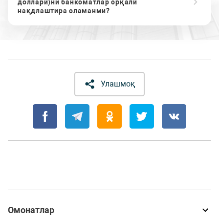
доллари)ни банкоматлар орқали
нақдлаштира оламанми?
Улашмоқ
Омонатлар