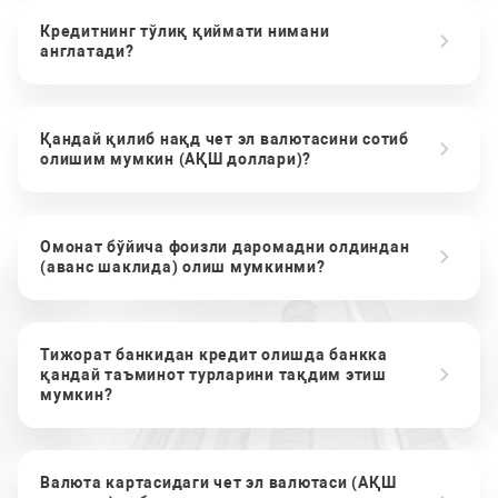
Кредитнинг тўлиқ қиймати нимани
англатади?
Қандай қилиб нақд чет эл валютасини сотиб
олишим мумкин (АҚШ доллари)?
Омонат бўйича фоизли даромадни олдиндан
(аванс шаклида) олиш мумкинми?
Тижорат банкидан кредит олишда банкка
қандай таъминот турларини тақдим этиш
мумкин?
Валюта картасидаги чет эл валютаси (АҚШ