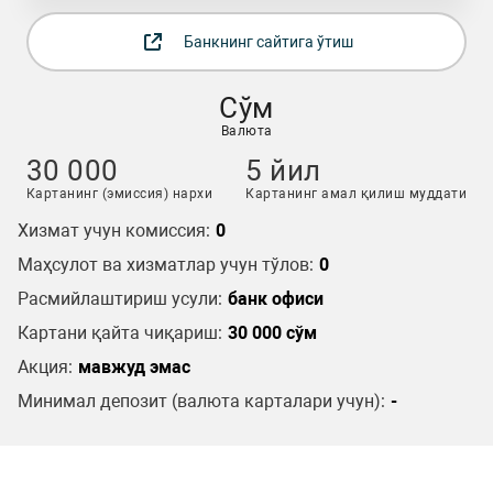
Банкнинг сайтига ўтиш
Сўм
Валюта
30 000
5 йил
Картанинг (эмиссия) нархи
Картанинг амал қилиш муддати
Хизмат учун комиссия:
0
Маҳсулот ва хизматлар учун тўлов:
0
Расмийлаштириш усули:
банк офиси
Картани қайта чиқариш:
30 000 сўм
Акция:
мавжуд эмас
Минимал депозит (валюта карталари учун):
-