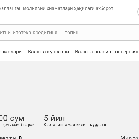
жалланган молиявий хизматлари ҳақидаги ахборот
казмалари
Валюта курслари
Валюта онлайн-конверсия
00 сум
5 йил
г (эмиссия) нархи
Картанинг амал қилиш муддати
иссия:
0
Маҳсул