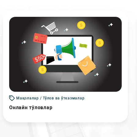
Мақолалар / Тўлов ва ўтказмалар
Онлайн тўловлар