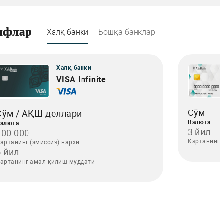
ифлар
Халқ банки
Бошқа банклар
Халқ банки
VISA Infinite
Сўм
Сўм / АҚШ доллари
Валюта
алюта
3 йил
200 000
Картанинг
артанинг (эмиссия) нархи
5 йил
артанинг амал қилиш муддати