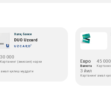
Халқ банки
DUO Uzcard
30 000
Евро
45 000
Картанинг (эмиссия) нархи
Валюта
Картанин
3 йил
 амал қилиш муддати
Картанинг амал қи