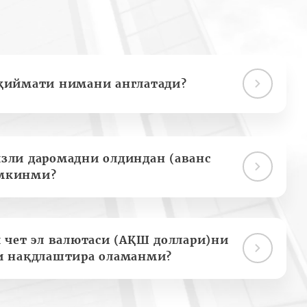
қиймати нимани англатади?
зли даромадни олдиндан (аванс
мкинми?
 чет эл валютаси (АҚШ доллари)ни
и нақдлаштира оламанми?