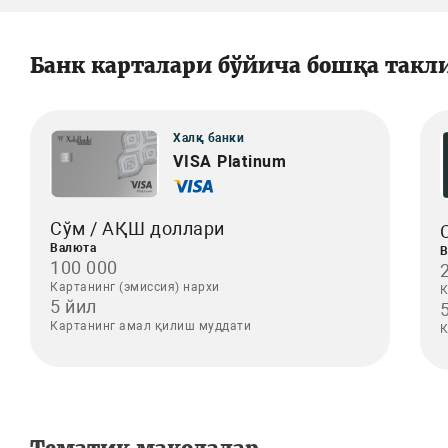
Банк карталари бўйича бошқа такл
Халқ банки
VISA Platinum
Сўм / АҚШ доллари
Валюта
В
100 000
Картанинг (эмиссия) нархи
К
5 йил
Картанинг амал қилиш муддати
К