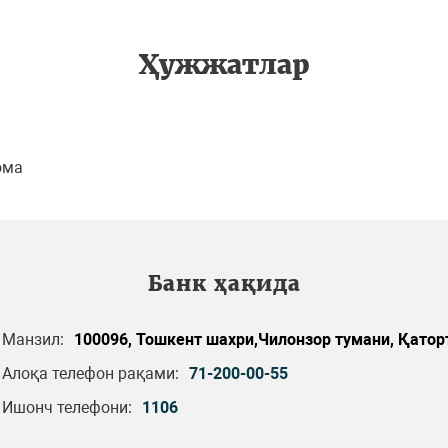
Ҳужжатлар
ома
Банк ҳақида
Манзил:
100096, Тошкент шахри,Чилонзор тумани, Қаторт
Алоқа телефон рақами:
71-200-00-55
Ишонч телефони:
1106