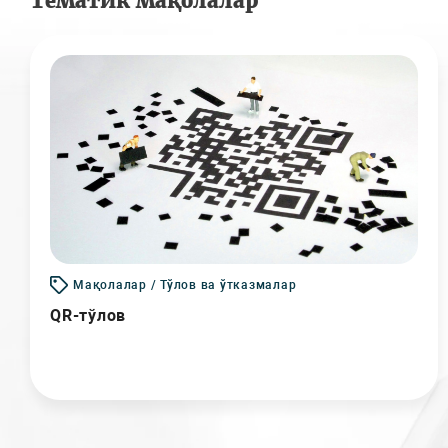
Тематик мақолалар
Мақолалар / Тўлов ва ўтказмалар
QR-тўлов