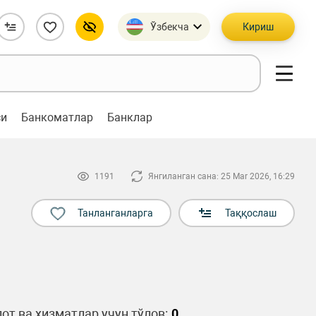
Ўзбекча
Кириш
си
Банкоматлар
Банклар
1191
Янгиланган сана: 25 Mar 2026, 16:29
Танланганларга
Таққослаш
от ва хизматлар учун тўлов:
0