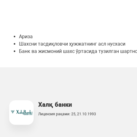
Ариза
Шахсни тасдиқловчи ҳужжатнинг асл нусхаси
Банк ва жисмоний шахс ўртасида тузилган шартн
Халқ банки
Лицензия рақами: 25, 21.10.1993