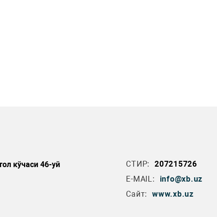
СТИР:
207215726
ол кўчаси 46-уй
E-MAIL:
info@xb.uz
Сайт:
www.xb.uz