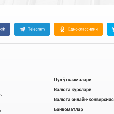
ook
Telegram
Одноклассники
Пул ўтказмалари
Валюта курслари
ти
Валюта онлайн-конверсияс
Банкоматлар
и