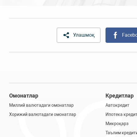
Улашмоқ
Faceb
Омонатлар
Кредитлар
Миллий валютадаги омонатлар
Автокредит
Хорижий валютадаги омонатлар
Ипотека креди
Микроқарз
Таълим кредит