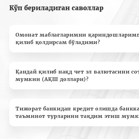
Кўп бериладиган саволлар
Омонат маблағларимни қариндошларимг
қилиб қолдирсам бўладими?
Қандай қилиб нақд чет эл валютасини с
мумкин (АҚШ доллари)?
Тижорат банкидан кредит олишда банкк
таъминот турларини тақдим этиш мумк