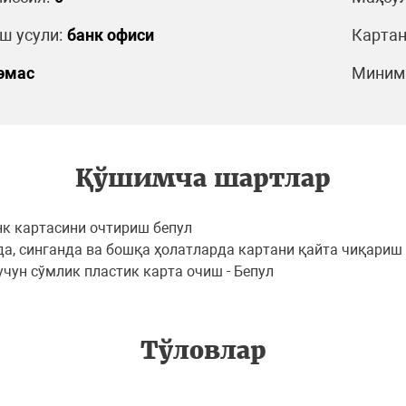
 усули:
банк офиси
Картан
эмас
Минима
Қўшимча шартлар
нк картасини очтириш бепул
а, синганда ва бошқа ҳолатларда картани қайта чиқариш -
чун сўмлик пластик карта очиш - Бепул
Тўловлар