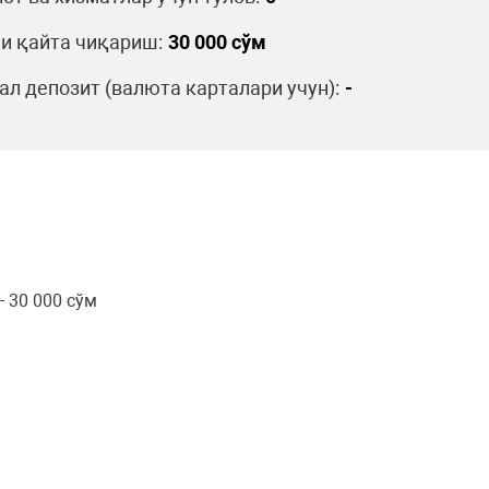
и қайта чиқариш:
30 000 сўм
л депозит (валюта карталари учун):
-
 30 000 сўм