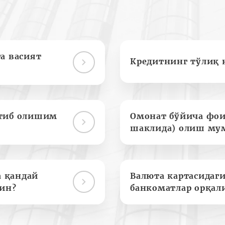
а васият
Кредитнинг тўлиқ 
отиб олишим
Омонат бўйича фои
шаклида) олиш му
а қандай
Валюта картасидаги
ин?
банкоматлар орқал