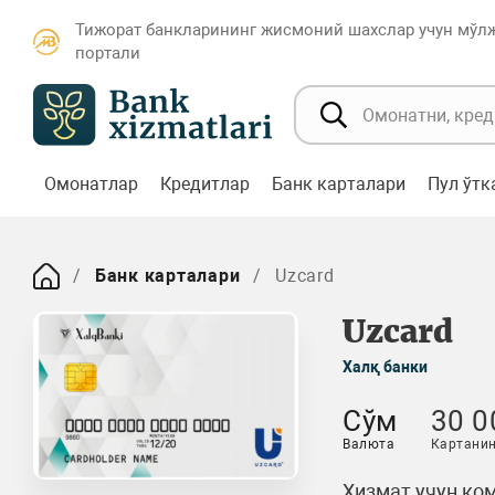
Тижорат банкларининг жисмоний шахслар учун мўл
портали
Омонатлар
Кредитлар
Банк карталари
Пул ўт
Банк карталари
Uzcard
Uzcard
Халқ банки
Сўм
30 0
Валюта
Картанин
Хизмат учун ком