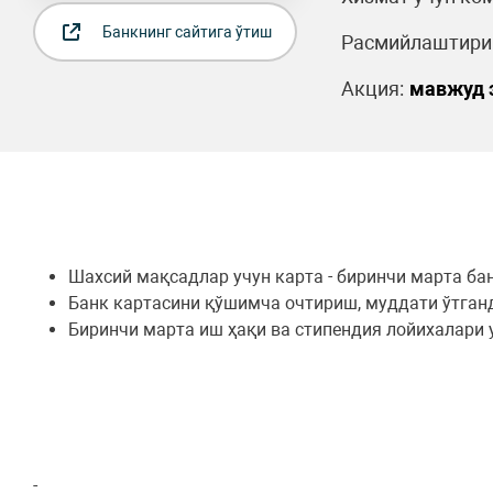
Банкнинг сайтига ўтиш
Расмийлаштириш
Акция:
мавжуд 
Шахсий мақсадлар учун карта - биринчи марта ба
Банк картасини қўшимча очтириш, муддати ўтганд
Биринчи марта иш ҳақи ва стипендия лойихалари у
-