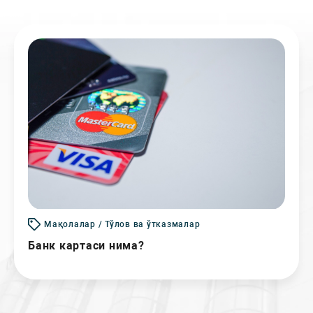
Мақолалар / Тўлов ва ўтказмалар
Банк картаси нима?