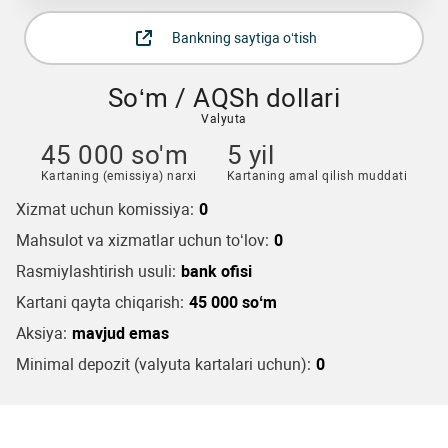
Bankning saytiga o‘tish
So‘m / AQSh dollari
Valyuta
45 000 so'm
5 yil
Kartaning (emissiya) narxi
Kartaning amal qilish muddati
Xizmat uchun komissiya:
0
Mahsulot va xizmatlar uchun to‘lov:
0
Rasmiylashtirish usuli:
bank ofisi
Kartani qayta chiqarish:
45 000 soʻm
Aksiya:
mavjud emas
Minimal depozit (valyuta kartalari uchun):
0