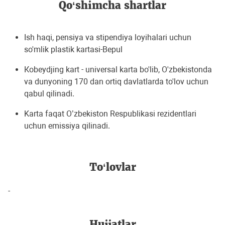
Qo‘shimcha shartlar
Ish haqi, pensiya va stipendiya loyihalari uchun
so'mlik plastik kartasi-Bepul
Кobeydjing kart - universal karta bo'lib, O'zbekistonda
va dunyoning 170 dan ortiq davlatlarda to'lov uchun
qabul qilinadi.
Karta faqat O’zbekiston Respublikasi rezidentlari
uchun emissiya qilinadi.
To‘lovlar
-
Hujjatlar