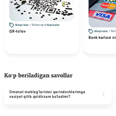
Maqolalar / To'lov va o'tkazmalar
QR-to'lov
Maqolalar / To'
Bank kartasi n
Ko‘p beriladigan savollar
Omonat mablag'larimni qarindoshlarimga
vasiyat qilib qoldirsam bo'ladimi?