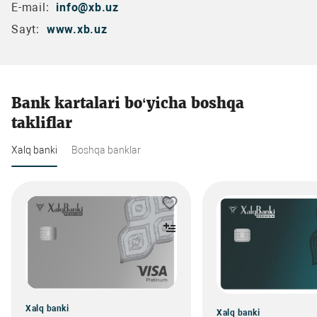
E-mail:
info@xb.uz
Sayt:
www.xb.uz
Bank kartalari bo‘yicha boshqa
takliflar
Xalq banki
Boshqa banklar
Xalq banki
Xalq banki