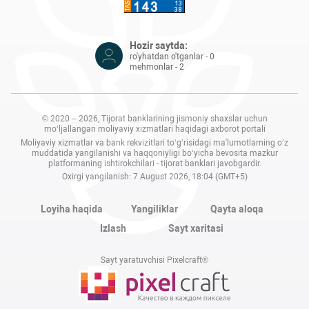
Hozir saytda:
ro'yhatdan o'tganlar - 0
mehmonlar - 2
© 2020 – 2026, Tijorat banklarining jismoniy shaxslar uchun
mo‘ljallangan moliyaviy xizmatlari haqidagi axborot portali
Moliyaviy xizmatlar va bank rekvizitlari to‘g‘risidagi ma'lumotlarning o‘z
muddatida yangilanishi va haqqoniyligi bo‘yicha bevosita mazkur
platformaning ishtirokchilari - tijorat banklari javobgardir.
Oxirgi yangilanish: 7 August 2026, 18:04 (GMT+5)
Loyiha haqida
Yangiliklar
Qayta aloqa
Izlash
Sayt xaritasi
Sayt yaratuvchisi Pixelcraft®