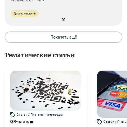
Доставка карты
Показать ещё
Тематические статьи
Статьи / Платежи и переводы
QR-платеж
Статьи / Плат