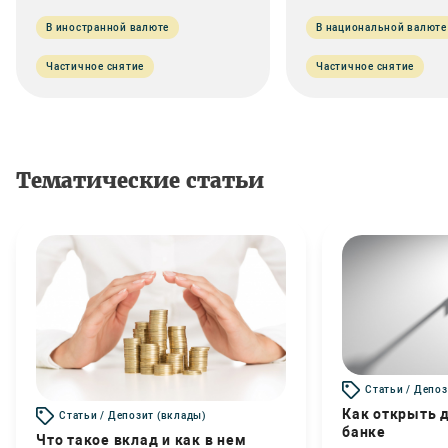
В иностранной валюте
В национальной валюте
Частичное снятие
Частичное снятие
Тематические статьи
Статьи / Депоз
Как открыть д
Статьи / Депозит (вклады)
банке
Что такое вклад и как в нем