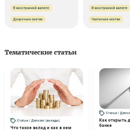
В иностранной валюте
В иностранной валюте
Досрочное снятие
Частичное снятие
Тематические статьи
Статьи / Депоз
Как открыть д
Статьи / Депозит (вклады)
банке
Что такое вклад и как в нем