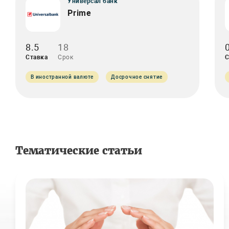
Универсал банк
Prime
8.5
18
Ставка
Срок
С
В иностранной валюте
Досрочное снятие
Тематические статьи