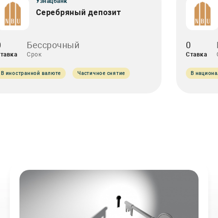
Узнацбанк
Серебряный депозит
0
Бессрочный
0
тавка
Срок
Ставка
В иностранной валюте
Частичное снятие
В национ