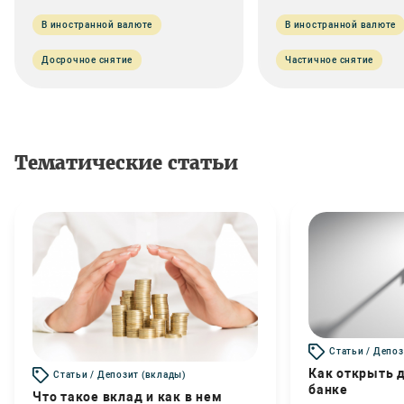
В иностранной валюте
В иностранной валюте
Досрочное снятие
Частичное снятие
Тематические статьи
Статьи / Депоз
Как открыть д
Статьи / Депозит (вклады)
банке
Что такое вклад и как в нем