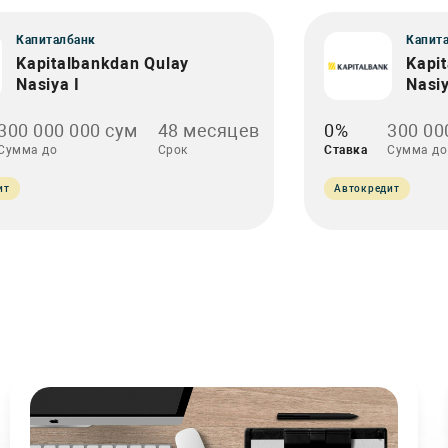
Капиталбанк
Капит
Kapitalbankdan Qulay
Kapi
Nasiya I
Nasiy
300 000 000 сум
48 месяцев
0%
300 00
Сумма до
Срок
Ставка
Сумма до
ит
Автокредит