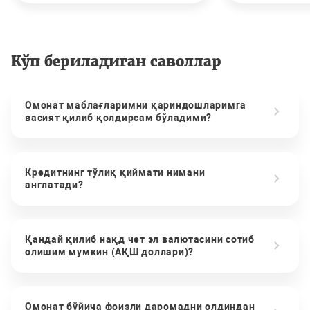
Кўп бериладиган саволлар
Омонат маблағларимни қариндошларимга
васият қилиб қолдирсам бўладими?
Кредитнинг тўлиқ қиймати нимани
англатади?
Қандай қилиб нақд чет эл валютасини сотиб
олишим мумкин (АҚШ доллари)?
Омонат бўйича фоизли даромадни олдиндан