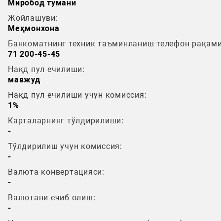
Миробод тумани
Жойлашуви:
Меҳмонхона
Банкоматнинг техник таъминланиш телефон рақами
71 200-45-45
Нақд пул ечилиши:
мавжуд
Нақд пул ечилиши учун комиссия:
1%
Карталарнинг тўлдирилиши:
-
Тўлдирилиш учун комиссия:
-
Валюта конвертацияси:
-
Валютани ечиб олиш:
-