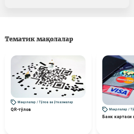
Тематик мақолалар
Мақолалар / Тўлов ва ўтказмалар
QR-тўлов
Мақолалар / Т
Банк картаси