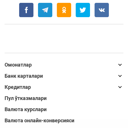
Омонатлар
Банк карталари
Кредитлар
Пул ўтказмалари
Валюта курслари
Валюта онлайн-конверсияси