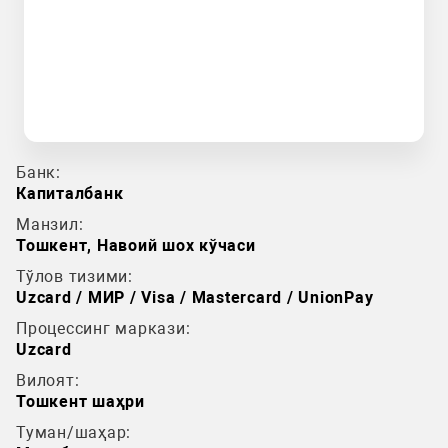
Банк:
Капиталбанк
Манзил:
Тошкент, Навоий шох кўчаси
Тўлов тизими:
Uzcard / МИР / Visa / Mastercard / UnionPay
Процессинг маркази:
Uzcard
Вилоят:
Тошкент шаҳри
Туман/шаҳар: