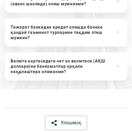
(аванс шаклида) олиш мумкинми?
Тижорат банкидан кредит олишда банкка
қандай таъминот турларини тақдим этиш
мумкин?
Валюта картасидаги чет эл валютаси (АҚШ
доллари)ни банкоматлар орқали
нақдлаштира оламанми?
Улашмоқ