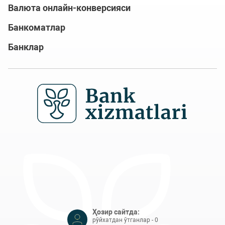
Валюта онлайн-конверсияси
Банкоматлар
Банклар
Ҳозир сайтда:
рўйхатдан ўтганлар - 0
меҳмонлар - 16