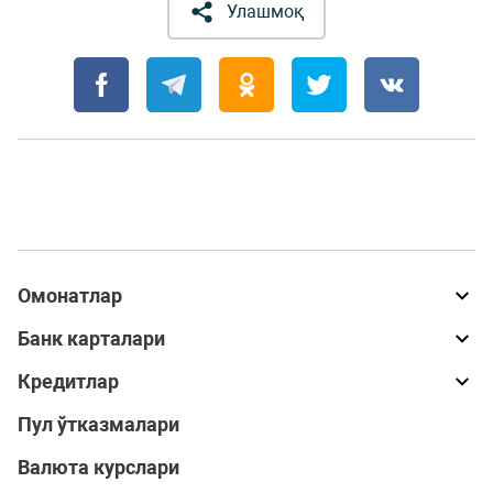
Улашмоқ
Омонатлар
Банк карталари
Кредитлар
Пул ўтказмалари
Валюта курслари