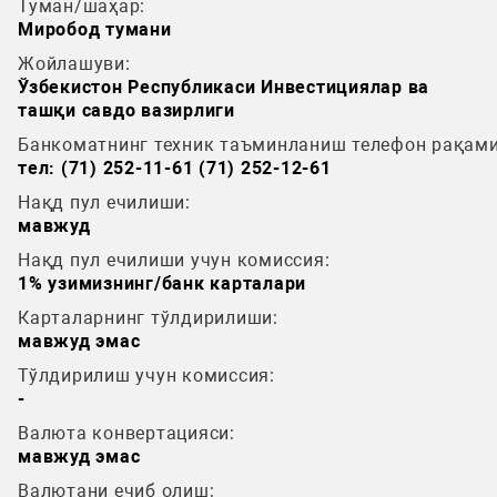
Туман/шаҳар:
Миробод тумани
Жойлашуви:
Ўзбекистон Республикаси Инвестициялар ва
ташқи савдо вазирлиги
Банкоматнинг техник таъминланиш телефон рақами
тел: (71) 252-11-61 (71) 252-12-61
Нақд пул ечилиши:
мавжуд
Нақд пул ечилиши учун комиссия:
1% узимизнинг/банк карталари
Карталарнинг тўлдирилиши:
мавжуд эмас
Тўлдирилиш учун комиссия:
-
Валюта конвертацияси:
мавжуд эмас
Валютани ечиб олиш: