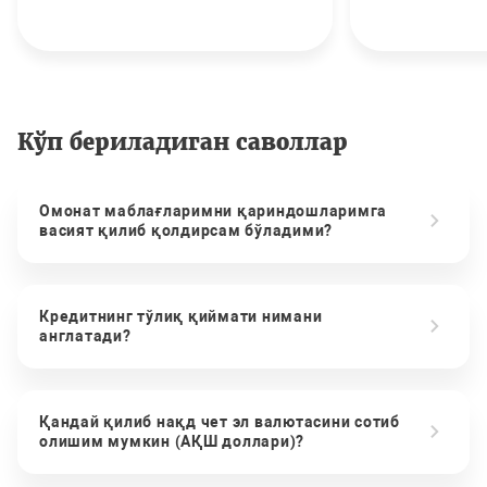
Кўп бериладиган саволлар
Омонат маблағларимни қариндошларимга
васият қилиб қолдирсам бўладими?
Кредитнинг тўлиқ қиймати нимани
англатади?
Қандай қилиб нақд чет эл валютасини сотиб
олишим мумкин (АҚШ доллари)?