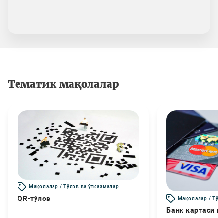
Тематик мақолалар
Мақолалар / Тўлов ва ўтказмалар
QR-тўлов
Мақолалар / Т
Банк картаси