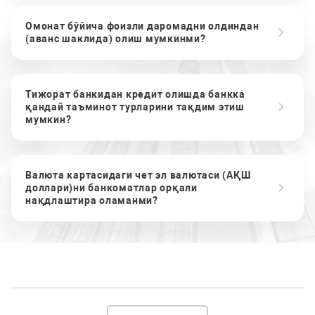
Омонат бўйича фоизли даромадни олдиндан
(аванс шаклида) олиш мумкинми?
Тижорат банкидан кредит олишда банкка
қандай таъминот турларини тақдим этиш
мумкин?
Валюта картасидаги чет эл валютаси (АҚШ
доллари)ни банкоматлар орқали
нақдлаштира оламанми?