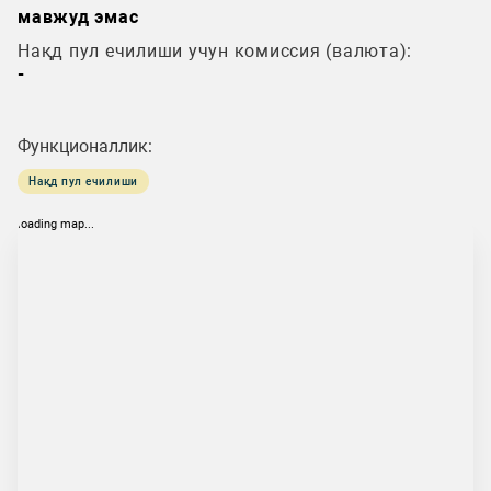
мавжуд эмас
Нақд пул ечилиши учун комиссия (валюта):
-
Функционаллик:
Нақд пул ечилиши
loading map...