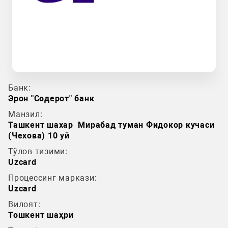
Банк:
Эрон "Содерот" банк
Манзил:
Ташкент шахар Мирабад туман Фидокор кучаси
(Чехова) 10 уй
Тўлов тизими:
Uzcard
Процессинг маркази:
Uzcard
Вилоят:
Тошкент шаҳри