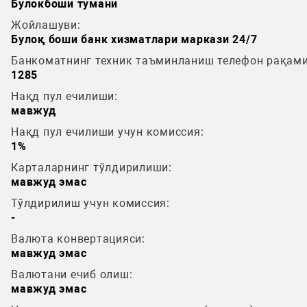
Булокбоши тумани
Жойлашуви:
Булоқ боши банк хизматлари маркази 24/7
Банкоматнинг техник таъминланиш телефон рақами
1285
Нақд пул ечилиши:
мавжуд
Нақд пул ечилиши учун комиссия:
1%
Карталарнинг тўлдирилиши:
мавжуд эмас
Тўлдирилиш учун комиссия:
-
Валюта конвертацияси:
мавжуд эмас
Валютани ечиб олиш:
мавжуд эмас