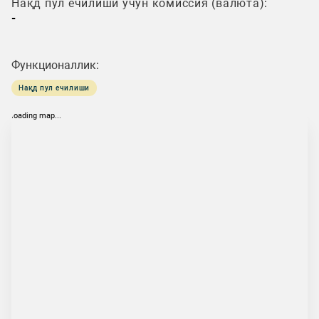
Нақд пул ечилиши учун комиссия (валюта):
-
Функционаллик:
Нақд пул ечилиши
loading map...