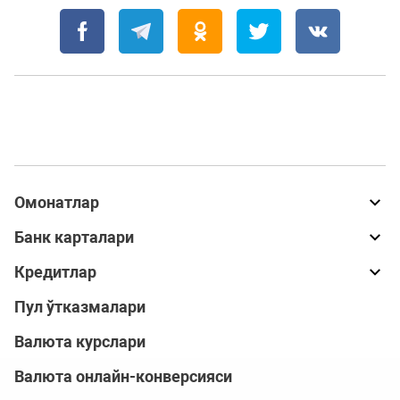
Омонатлар
Банк карталари
Кредитлар
Пул ўтказмалари
Валюта курслари
Валюта онлайн-конверсияси