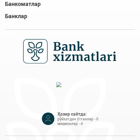
Банкоматлар
Банклар
Ҳозир сайтда:
рўйхатдан ўтганлар - 0
меҳмонлар - 4