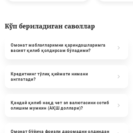
Кўп бериладиган саволлар
Омонат маблағларимни қариндошларимга
васият қилиб қолдирсам бўладими?
Кредитнинг тўлиқ қиймати нимани
англатади?
Қандай қилиб нақд чет эл валютасини сотиб
олишим мумкин (АҚШ доллари)?
Омонат бўйича фоизли даромадни олдиндан