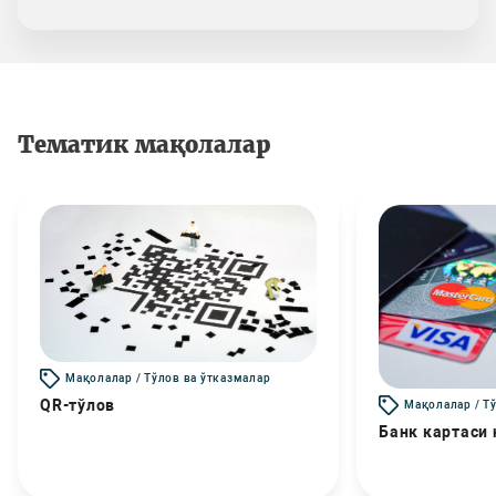
Тематик мақолалар
Мақолалар / Тўлов ва ўтказмалар
QR-тўлов
Мақолалар / Т
Банк картаси