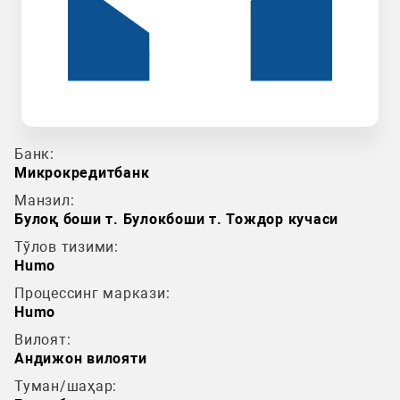
Банк:
Микрокредитбанк
Манзил:
Булоқ боши т. Булокбоши т. Тождор кучаси
Тўлов тизими:
Humo
Процессинг маркази:
Humo
Вилоят:
Андижон вилояти
Туман/шаҳар: