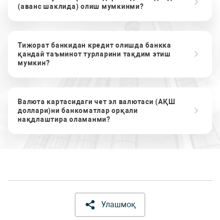
(аванс шаклида) олиш мумкинми?
Тижорат банкидан кредит олишда банкка
қандай таъминот турларини тақдим этиш
мумкин?
Валюта картасидаги чет эл валютаси (АҚШ
доллари)ни банкоматлар орқали
нақдлаштира оламанми?
Улашмоқ