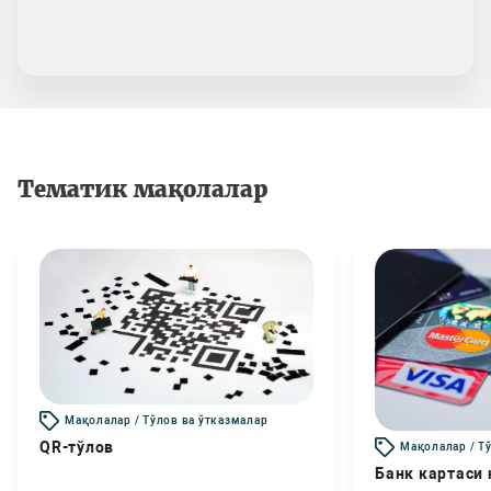
Тематик мақолалар
Мақолалар / Тўлов ва ўтказмалар
QR-тўлов
Мақолалар / Т
Банк картаси