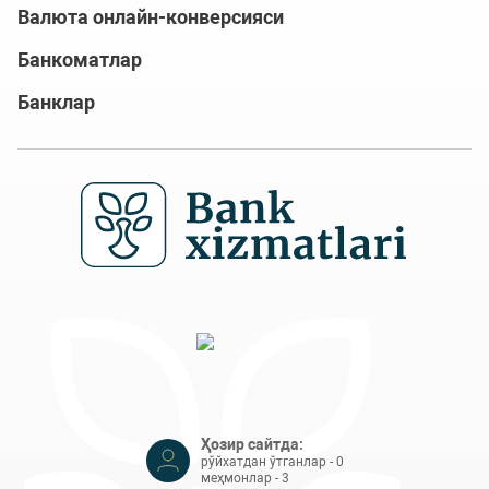
Валюта онлайн-конверсияси
Банкоматлар
Банклар
Ҳозир сайтда:
рўйхатдан ўтганлар - 0
меҳмонлар - 3