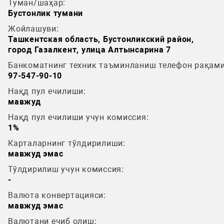
Туман/шаҳар:
Бустонлик тумани
Жойлашуви:
Ташкентская область, Бустонликский район,
город Газалкент, улица Алтынсарина 7
Банкоматнинг техник таъминланиш телефон рақами
97-547-90-10
Нақд пул ечилиши:
мавжуд
Нақд пул ечилиши учун комиссия:
1%
Карталарнинг тўлдирилиши:
мавжуд эмас
Тўлдирилиш учун комиссия:
-
Валюта конвертацияси:
мавжуд эмас
Валютани ечиб олиш: