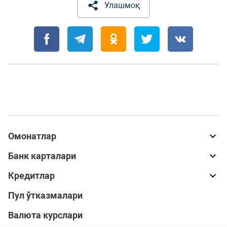
Улашмоқ
Омонатлар
Банк карталари
Кредитлар
Пул ўтказмалари
Валюта курслари