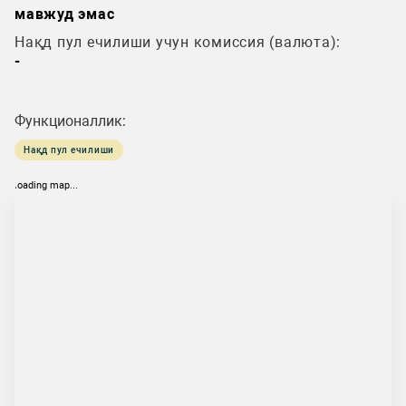
мавжуд эмас
Нақд пул ечилиши учун комиссия (валюта):
-
Функционаллик:
Нақд пул ечилиши
loading map...