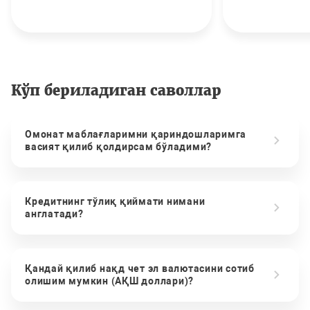
Кўп бериладиган саволлар
Омонат маблағларимни қариндошларимга
васият қилиб қолдирсам бўладими?
Кредитнинг тўлиқ қиймати нимани
англатади?
Қандай қилиб нақд чет эл валютасини сотиб
олишим мумкин (АҚШ доллари)?