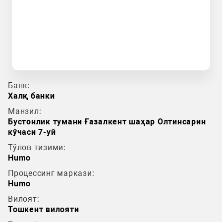
Банк:
Халқ банки
Манзил:
Бустонлик тумани Ғазалкент шаҳар Олтинсарин
кўчаси 7-уй
Тўлов тизими:
Humo
Процессинг маркази:
Humo
Вилоят:
Тошкент вилояти