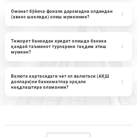
Омонат бўйича фоизли даромадни олдиндан
(аванс шаклида) олиш мумкинми?
Тижорат банкидан кредит олишда банкка
қандай таъминот турларини тақдим этиш
мумкин?
Валюта картасидаги чет эл валютаси (АҚШ
доллари)ни банкоматлар орқали
нақдлаштира оламанми?