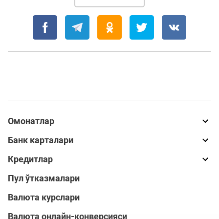
Омонатлар
Банк карталари
Кредитлар
Пул ўтказмалари
Валюта курслари
Валюта онлайн-конверсияси