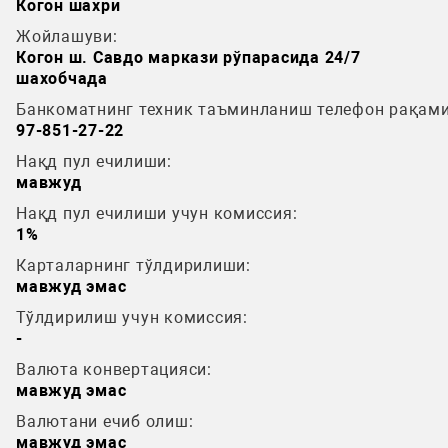
Когон шахри
Жойлашуви:
Когон ш. Савдо маркази рўпарасида 24/7
шахобчада
Банкоматнинг техник таъминланиш телефон рақами
97-851-27-22
Нақд пул ечилиши:
мавжуд
Нақд пул ечилиши учун комиссия:
1%
Карталарнинг тўлдирилиши:
мавжуд эмас
Тўлдирилиш учун комиссия:
-
Валюта конвертацияси:
мавжуд эмас
Валютани ечиб олиш:
мавжуд эмас