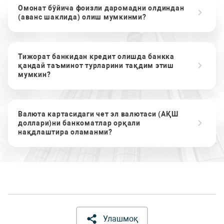
Омонат бўйича фоизли даромадни олдиндан
(аванс шаклида) олиш мумкинми?
Тижорат банкидан кредит олишда банкка
қандай таъминот турларини тақдим этиш
мумкин?
Валюта картасидаги чет эл валютаси (АҚШ
доллари)ни банкоматлар орқали
нақдлаштира оламанми?
Улашмоқ