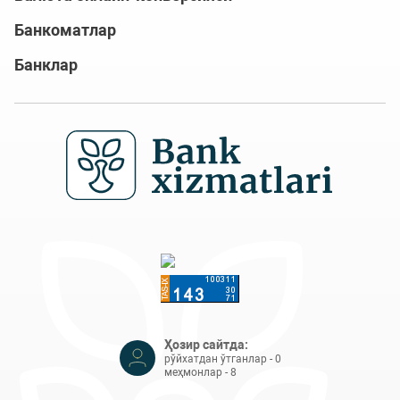
Банкоматлар
Банклар
Ҳозир сайтда:
рўйхатдан ўтганлар - 0
меҳмонлар - 8