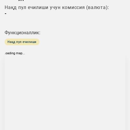
Нақд пул ечилиши учун комиссия (валюта):
-
Функционаллик:
Нақд пул ечилиши
loading map...