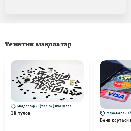
Тематик мақолалар
Мақолалар / Тўлов ва ўтказмалар
QR-тўлов
Мақолалар / Т
Банк картаси