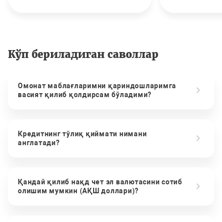
Кўп бериладиган саволлар
Омонат маблағларимни қариндошларимга
васият қилиб қолдирсам бўладими?
Кредитнинг тўлиқ қиймати нимани
англатади?
Қандай қилиб нақд чет эл валютасини сотиб
олишим мумкин (АҚШ доллари)?