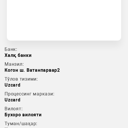
Банк:
Халқ банки
Манзил:
Когон ш. Ватанпарвар2
Тўлов тизими:
Uzcard
Процессинг маркази:
Uzcard
Вилоят:
Бухоро вилояти
Туман/шаҳар: