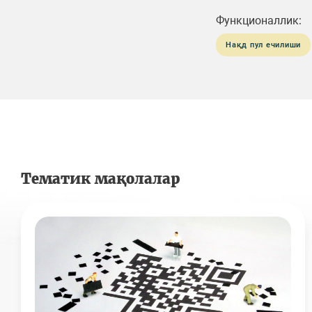
Функционаллик:
Нақд пул ечилиши
Тематик мақолалар