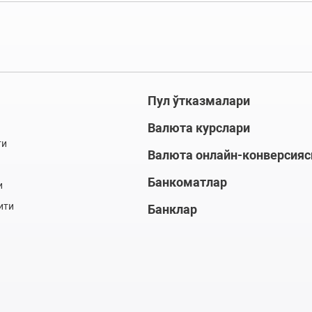
Пул ўтказмалари
Валюта курслари
ти
Валюта онлайн-конверсияс
Банкоматлар
и
ити
Банклар