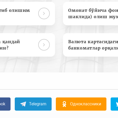
отиб олишим
Омонат бўйича фои
шаклида) олиш му
а қандай
Валюта картасидаги
ин?
банкоматлар орқал
ook
Telegram
Одноклассники