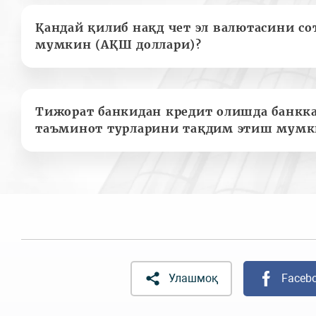
Қандай қилиб нақд чет эл валютасини с
мумкин (АҚШ доллари)?
Тижорат банкидан кредит олишда банкк
таъминот турларини тақдим этиш мумк
Улашмоқ
Faceb