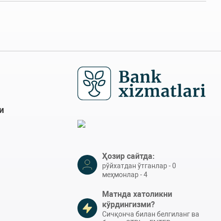
и
Ҳозир сайтда:
рўйхатдан ўтганлар - 0
меҳмонлар - 4
Матнда хатоликни
кўрдингизми?
Сичқонча билан белгиланг ва