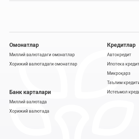
Омонатлар
Кредитлар
Миллий валютадаги омонатлар
Автокредит
Хорижий валютадаги омонатлар
Ипотека креди
Микроқарз
Таълим кредит
Банк карталари
Истеъмол кред
Миллий валютада
Хорижий валютада