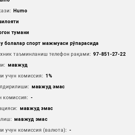
ази:
Humo
вилояти
огон тумани
у болалар спорт мажмуаси рўпарасида
ехник таъминланиш телефон рақами:
97-851-27-22
и:
мавжуд
и учун комиссия:
1%
ўлдирилиши:
мавжуд эмас
н комиссия:
-
ацияси:
мавжуд эмас
олиш:
мавжуд эмас
и учун комиссия (валюта):
-