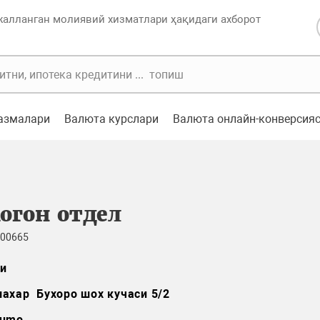
жалланган молиявий хизматлари ҳақидаги ахборот
казмалари
Валюта курслари
Валюта онлайн-конверсия
огон отдел
 00665
и
шахар Бухоро шох кучаси 5/2
umo