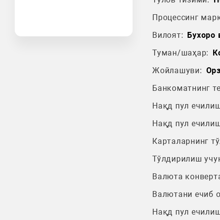
Процессинг марк
Вилоят:
Бухоро 
Туман/шаҳар:
К
Жойлашуви:
Орз
Банкоматнинг т
Нақд пул ечилиш
Нақд пул ечилиш
Карталарнинг т
Тўлдирилиш учу
Валюта конверт
Валютани ечиб 
Нақд пул ечилиш