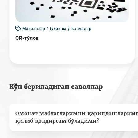
Мақолалар / Тўлов ва ўтказмалар
QR-тўлов
Кўп бериладиган саволлар
Омонат маблағларимни қариндошларимг
қилиб қолдирсам бўладими?