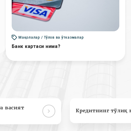
Мақолалар / Тўлов ва ўтказмалар
Банк картаси нима?
а васият
Кредитнинг тўлиқ 