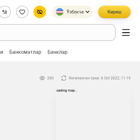
Ўзбекча
Кириш
си
Банкоматлар
Банклар
260
Янгиланган сана: 6 Oct 2022, 11:19
loading map...