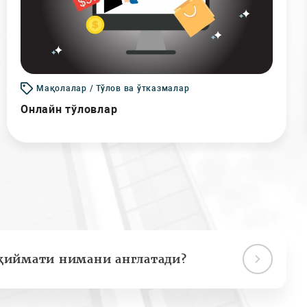
Мақолалар / Тўлов ва ўтказмалар
Онлайн тўловлар
қиймати нимани англатади?