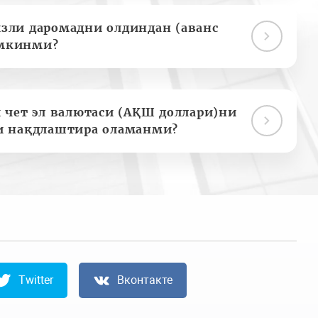
зли даромадни олдиндан (аванс
мкинми?
 чет эл валютаси (АҚШ доллари)ни
и нақдлаштира оламанми?
Twitter
Вконтакте