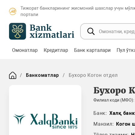
Тижорат банкларининг жисмоний шахслар учун мўл
портали
Омонатлар
Кредитлар
Банк карталари
Пул ўт
Банкоматлар
Бухоро Когон отдел
Бухоро К
Филиал коди (МФО):
Банк:
Халқ банк
Манзил:
Когон 
Тўлов тизими:
H