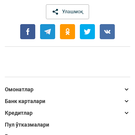
Улашмоқ
Омонатлар
Банк карталари
Кредитлар
Пул ўтказмалари