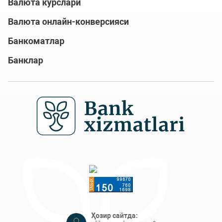
Валюта курслари
Валюта онлайн-конверсияси
Банкоматлар
Банклар
Ҳозир сайтда: