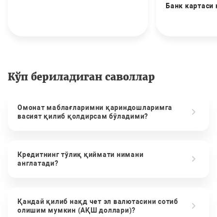
Банк картаси
Кўп бериладиган саволлар
Омонат маблағларимни қариндошларимга
васият қилиб қолдирсам бўладими?
Кредитнинг тўлиқ қиймати нимани
англатади?
Қандай қилиб нақд чет эл валютасини сотиб
олишим мумкин (АҚШ доллари)?