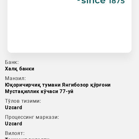
Банк:
Халқ банки
Манзил:
Юқоричирчиқ тумани Янгибозор қўрғони
Мустақиллик кўчаси 77-уй
Тўлов тизими:
Uzcard
Процессинг маркази:
Uzcard
Вилоят: