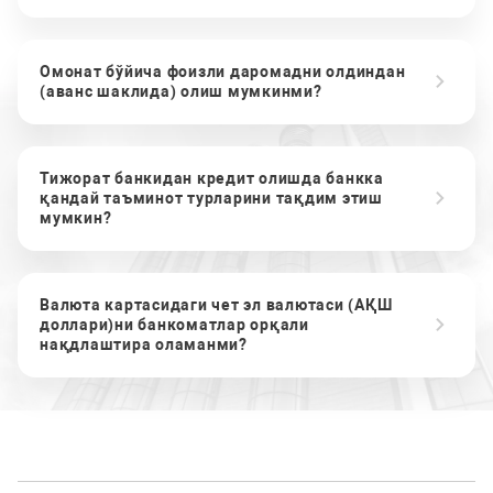
Омонат бўйича фоизли даромадни олдиндан
(аванс шаклида) олиш мумкинми?
Тижорат банкидан кредит олишда банкка
қандай таъминот турларини тақдим этиш
мумкин?
Валюта картасидаги чет эл валютаси (АҚШ
доллари)ни банкоматлар орқали
нақдлаштира оламанми?