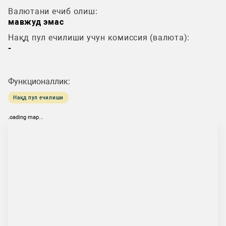
Валютани ечиб олиш:
мавжуд эмас
Нақд пул ечилиши учун комиссия (валюта):
-
Функционаллик:
Нақд пул ечилиши
loading map...