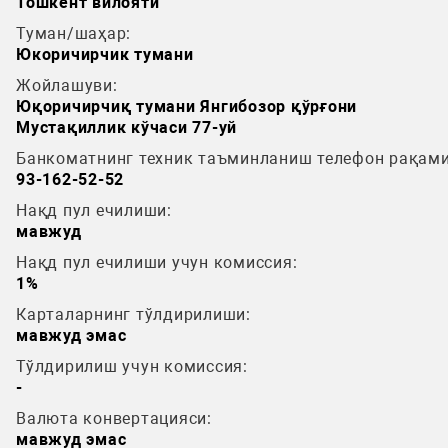
Тошкент вилояти
Туман/шаҳар:
Юкоричирчик тумани
Жойлашуви:
Юқоричирчиқ тумани Янгибозор қўрғони
Мустақиллик кўчаси 77-уй
Банкоматнинг техник таъминланиш телефон рақами
93-162-52-52
Нақд пул ечилиши:
мавжуд
Нақд пул ечилиши учун комиссия:
1%
Карталарнинг тўлдирилиши:
мавжуд эмас
Тўлдирилиш учун комиссия:
-
Валюта конвертацияси:
мавжуд эмас