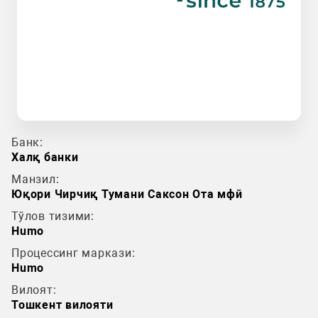
Банк:
Халқ банки
Манзил:
Юқори Чирчиқ Тумани Саксон Ота мфй
Тўлов тизими:
Humo
Процессинг маркази:
Humo
Вилоят:
Тошкент вилояти