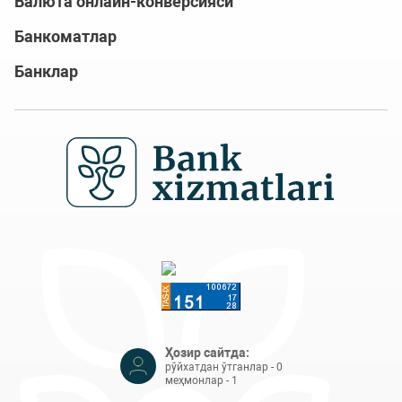
Валюта онлайн-конверсияси
Банкоматлар
Банклар
Ҳозир сайтда:
рўйхатдан ўтганлар - 0
меҳмонлар - 1