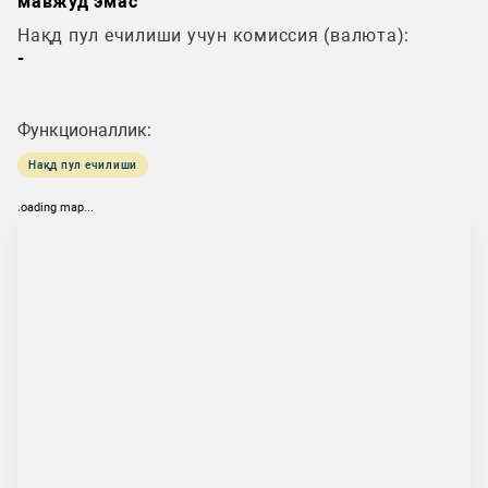
мавжуд эмас
Нақд пул ечилиши учун комиссия (валюта):
-
Функционаллик:
Нақд пул ечилиши
loading map...