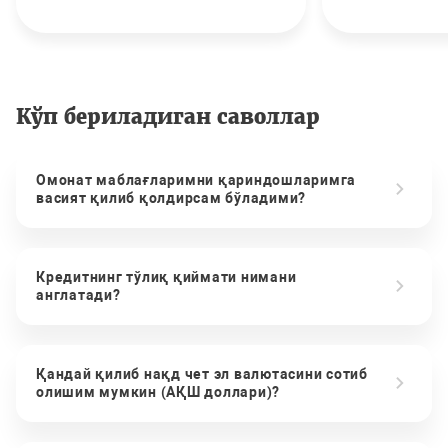
Кўп бериладиган саволлар
Омонат маблағларимни қариндошларимга
васият қилиб қолдирсам бўладими?
Кредитнинг тўлиқ қиймати нимани
англатади?
Қандай қилиб нақд чет эл валютасини сотиб
олишим мумкин (АҚШ доллари)?