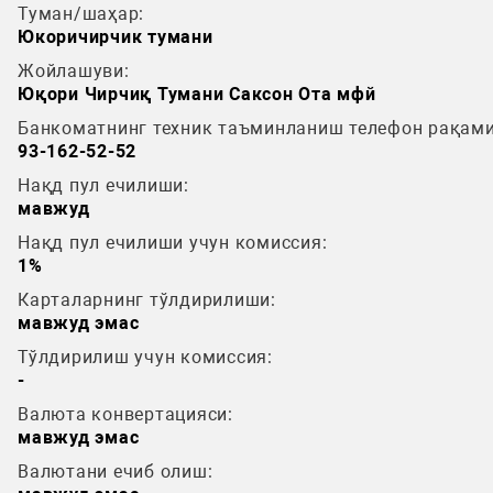
Туман/шаҳар:
Юкоричирчик тумани
Жойлашуви:
Юқори Чирчиқ Тумани Саксон Ота мфй
Банкоматнинг техник таъминланиш телефон рақами
93-162-52-52
Нақд пул ечилиши:
мавжуд
Нақд пул ечилиши учун комиссия:
1%
Карталарнинг тўлдирилиши:
мавжуд эмас
Тўлдирилиш учун комиссия:
-
Валюта конвертацияси:
мавжуд эмас
Валютани ечиб олиш: