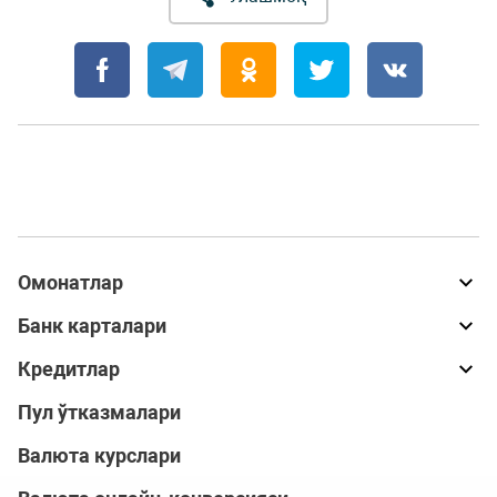
Омонатлар
Банк карталари
Кредитлар
Пул ўтказмалари
Валюта курслари