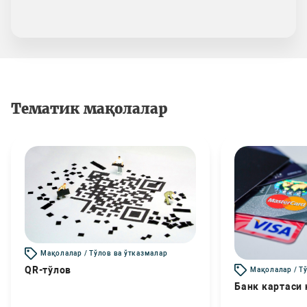
Тематик мақолалар
Мақолалар / Тўлов ва ўтказмалар
QR-тўлов
Мақолалар / Т
Банк картаси