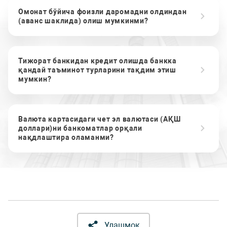
Омонат бўйича фоизли даромадни олдиндан
(аванс шаклида) олиш мумкинми?
Тижорат банкидан кредит олишда банкка
қандай таъминот турларини тақдим этиш
мумкин?
Валюта картасидаги чет эл валютаси (АҚШ
доллари)ни банкоматлар орқали
нақдлаштира оламанми?
Улашмоқ