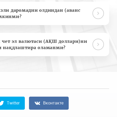
зли даромадни олдиндан (аванс
мкинми?
 чет эл валютаси (АҚШ доллари)ни
и нақдлаштира оламанми?
Twitter
Вконтакте