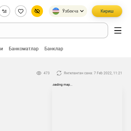
Ўзбекча
Кириш
си
Банкоматлар
Банклар
473
Янгиланган сана: 7 Feb 2022, 11:21
loading map...