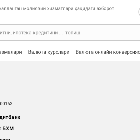
жалланган молиявий хизматлари ҳақидаги ахборот
казмалари
Валюта курслари
Валюта онлайн-конверсия
 00163
дитбанк
к БХМ
umo