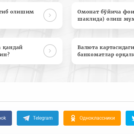
отиб олишим
Омонат бўйича фои
шаклида) олиш му
а қандай
Валюта картасидаги
ин?
банкоматлар орқал
ook
Telegram
Одноклассники