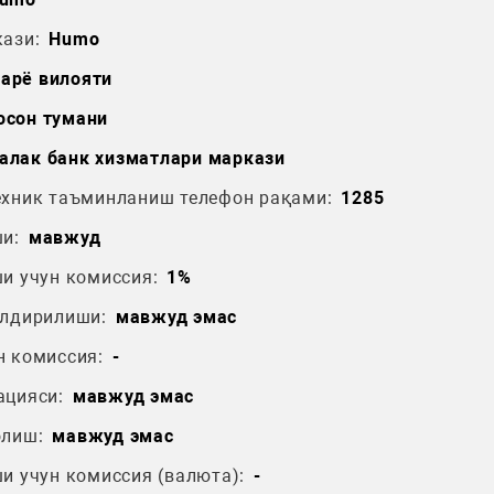
ази:
Humo
арё вилояти
осон тумани
алак банк хизматлари маркази
ехник таъминланиш телефон рақами:
1285
и:
мавжуд
и учун комиссия:
1%
ўлдирилиши:
мавжуд эмас
н комиссия:
-
ацияси:
мавжуд эмас
олиш:
мавжуд эмас
и учун комиссия (валюта):
-