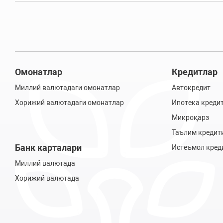
Омонатлар
Кредитлар
Миллий валютадаги омонатлар
Автокредит
Хорижий валютадаги омонатлар
Ипотека креди
Микроқарз
Таълим кредит
Банк карталари
Истеъмол кред
Миллий валютада
Хорижий валютада