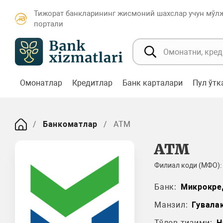
Тижорат банкларининг жисмоний шахслар учун мўл
портали
Омонатлар
Кредитлар
Банк карталари
Пул ўт
Банкоматлар
ATM
ATM
Филиал коди (МФО):
Банк:
Микрокре
Манзил:
Гувала
Тўлов тизими:
H