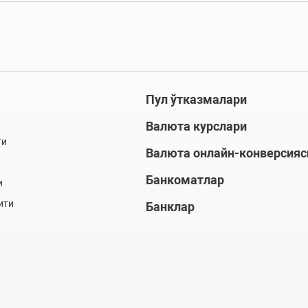
Пул ўтказмалари
Валюта курслари
ти
Валюта онлайн-конверсияс
Банкоматлар
и
ити
Банклар