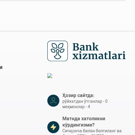
и
Ҳозир сайтда:
рўйхатдан ўтганлар - 0
меҳмонлар - 4
Матнда хатоликни
кўрдингизми?
Сичқонча билан белгиланг ва