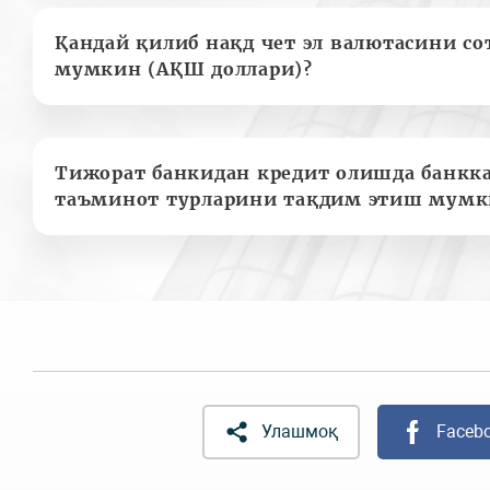
Қандай қилиб нақд чет эл валютасини с
мумкин (АҚШ доллари)?
Тижорат банкидан кредит олишда банкк
таъминот турларини тақдим этиш мумк
Улашмоқ
Faceb