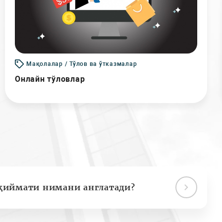
Мақолалар / Тўлов ва ўтказмалар
Онлайн тўловлар
қиймати нимани англатади?