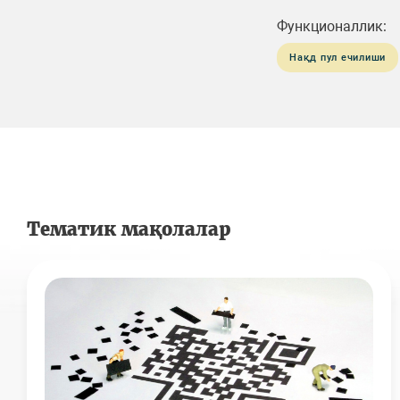
Функционаллик:
Нақд пул ечилиши
Тематик мақолалар