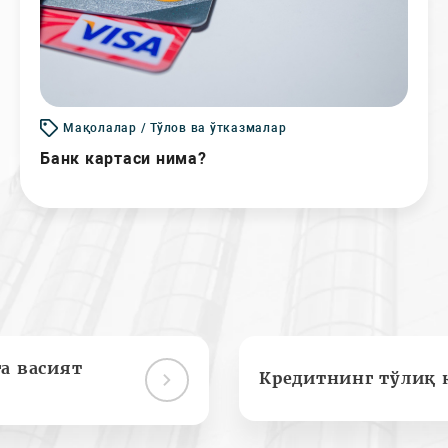
Мақолалар / Тўлов ва ўтказмалар
Банк картаси нима?
а васият
Кредитнинг тўлиқ 