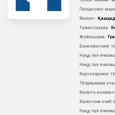
Процессинг марк
Вилоят:
Қашқад
Туман/шаҳар:
К
Жойлашуви:
Гув
Банкоматнинг т
Нақд пул ечилиш
Нақд пул ечилиш
Карталарнинг т
Тўлдирилиш учу
Валюта конверт
Валютани ечиб 
Нақд пул ечилиш