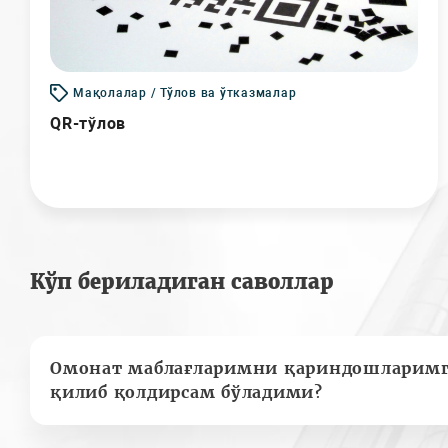
Мақолалар / Тўлов ва ўтказмалар
QR-тўлов
Кўп бериладиган саволлар
Омонат маблағларимни қариндошларимг
қилиб қолдирсам бўладими?