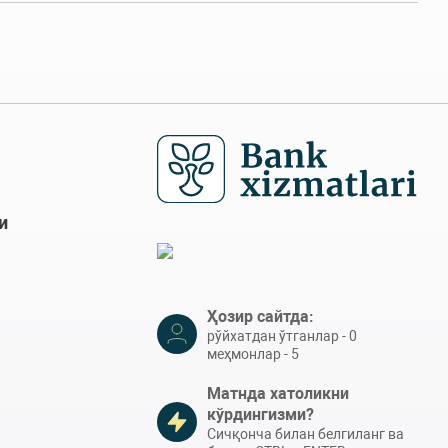
и
Ҳозир сайтда:
рўйхатдан ўтганлар - 0
меҳмонлар - 5
Матнда хатоликни
кўрдингизми?
Сичқонча билан белгиланг ва