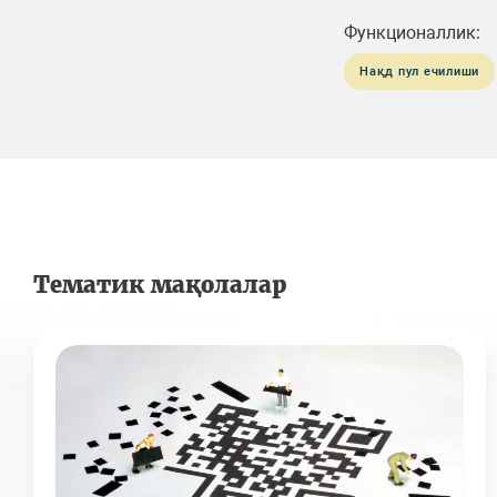
Функционаллик:
Нақд пул ечилиши
Тематик мақолалар