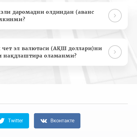
зли даромадни олдиндан (аванс
мкинми?
 чет эл валютаси (АҚШ доллари)ни
и нақдлаштира оламанми?
Twitter
Вконтакте