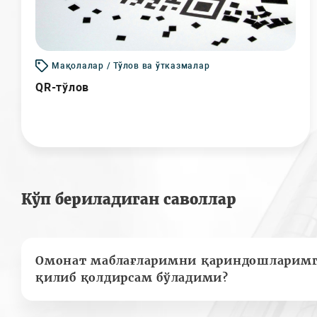
Мақолалар / Тўлов ва ўтказмалар
QR-тўлов
Кўп бериладиган саволлар
Омонат маблағларимни қариндошларимг
қилиб қолдирсам бўладими?