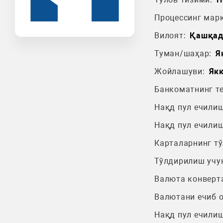
Процессинг марк
Вилоят:
Қашқад
Туман/шаҳар:
Я
Жойлашуви:
Якк
Банкоматнинг т
Нақд пул ечилиш
Нақд пул ечилиш
Карталарнинг т
Тўлдирилиш учу
Валюта конверт
Валютани ечиб 
Нақд пул ечилиш