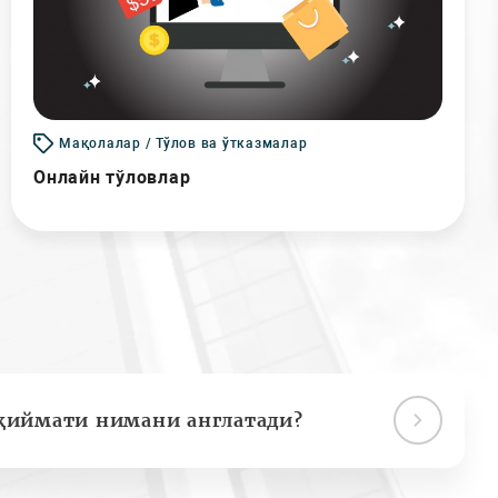
Мақолалар / Тўлов ва ўтказмалар
Онлайн тўловлар
қиймати нимани англатади?