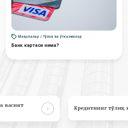
Мақолалар / Тўлов ва ўтказмалар
Банк картаси нима?
а васият
Кредитнинг тўлиқ 