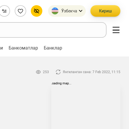
Ўзбекча
Кириш
си
Банкоматлар
Банклар
253
Янгиланган сана: 7 Feb 2022, 11:15
loading map...