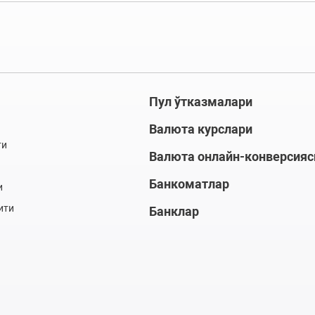
Пул ўтказмалари
Валюта курслари
ти
Валюта онлайн-конверсияс
Банкоматлар
и
ити
Банклар