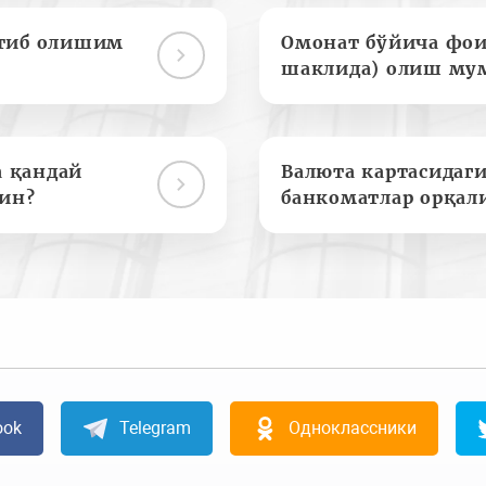
отиб олишим
Омонат бўйича фои
шаклида) олиш му
а қандай
Валюта картасидаги
ин?
банкоматлар орқал
ook
Telegram
Одноклассники