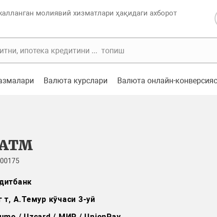
жалланган молиявий хизматлари ҳақидаги ахборот
казмалари
Валюта курслари
Валюта онлайн-конверсия
 ATM
 00175
дитбанк
 т, А.Темур кўчаси 3-уй
umo / Uzcard / МИР / UnionPay