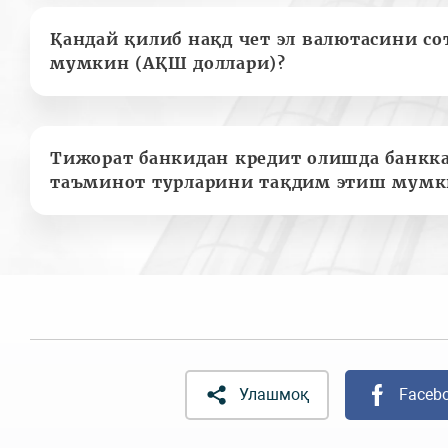
Қандай қилиб нақд чет эл валютасини с
мумкин (АҚШ доллари)?
Тижорат банкидан кредит олишда банкк
таъминот турларини тақдим этиш мумк
Улашмоқ
Faceb