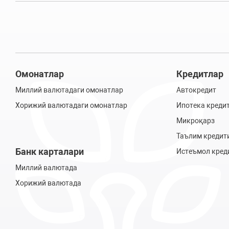
Омонатлар
Кредитлар
Миллий валютадаги омонатлар
Автокредит
Хорижий валютадаги омонатлар
Ипотека креди
Микроқарз
Таълим кредит
Банк карталари
Истеъмол кред
Миллий валютада
Хорижий валютада