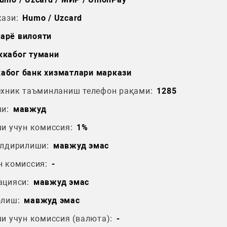
ази:
Humo / Uzcard
арё вилояти
ккабог тумани
абог банк хизматлари маркази
ехник таъминланиш телефон рақами:
1285
и:
мавжуд
и учун комиссия:
1%
ўлдирилиши:
мавжуд эмас
н комиссия:
-
ацияси:
мавжуд эмас
олиш:
мавжуд эмас
и учун комиссия (валюта):
-