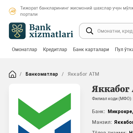
Тижорат банкларининг жисмоний шахслар учун мўл
портали
Омонатлар
Кредитлар
Банк карталари
Пул ўт
Банкоматлар
Яккабог ATM
Яккабог
Филиал коди (МФО):
Банк:
Микрокре
Манзил:
Яккабог
Тўлов тизими:
H