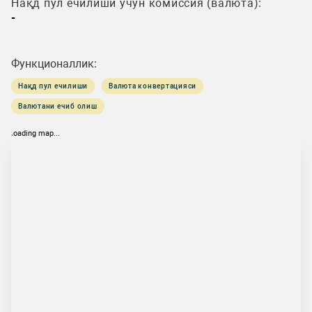
Нақд пул ечилиши учун комиссия (валюта):
-
Функционаллик:
Нақд пул ечилиши
Валюта конвертацияси
Валютани ечиб олиш
loading map...