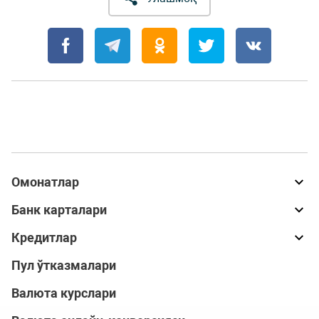
Омонатлар
Банк карталари
Кредитлар
Пул ўтказмалари
Валюта курслари