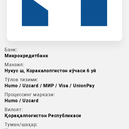
Банк:
Микрокредитбанк
Манзил:
Нукус ш, Коракалопгистон кўчаси 6 уй
Тўлов тизими:
Humo / Uzcard / МИР / Visa / UnionPay
Процессинг маркази:
Humo / Uzcard
Вилоят:
Қорақалпоғистон Республикаси
Туман/шаҳар: