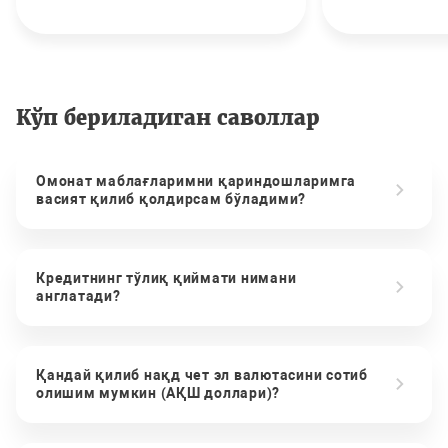
Кўп бериладиган саволлар
Омонат маблағларимни қариндошларимга
васият қилиб қолдирсам бўладими?
Кредитнинг тўлиқ қиймати нимани
англатади?
Қандай қилиб нақд чет эл валютасини сотиб
олишим мумкин (АҚШ доллари)?