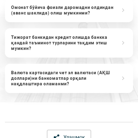
Омонат бўйича фоизли даромадни олдиндан
(аванс шаклида) олиш мумкинми?
Тижорат банкидан кредит олишда банкка
қандай таъминот турларини тақдим этиш
мумкин?
Валюта картасидаги чет эл валютаси (АҚШ
доллари)ни банкоматлар орқали
нақдлаштира оламанми?
Улашмоқ