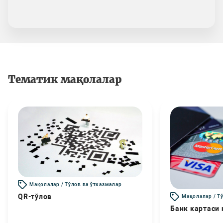
Тематик мақолалар
Мақолалар / Тўлов ва ўтказмалар
QR-тўлов
Мақолалар / Т
Банк картаси