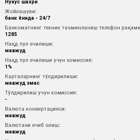
Нукус шахри
Жойлашуви:
банк ёнида - 24/7
Банкоматнинг техник таъминланиш телефон рақами
1285
Нақд пул ечилиши:
мавжуд
Нақд пул ечилиши учун комиссия:
1%
Карталарнинг тўлдирилиши:
мавжуд эмас
Тўлдирилиш учун комиссия:
-
Валюта конвертацияси:
мавжуд
Валютани ечиб олиш:
мавжуд