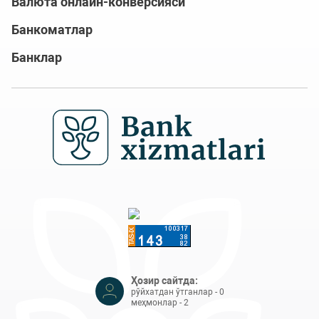
Валюта онлайн-конверсияси
Банкоматлар
Банклар
Ҳозир сайтда:
рўйхатдан ўтганлар - 0
меҳмонлар - 2