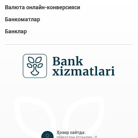
Валюта онлайн-конверсияси
Банкоматлар
Банклар
Ҳозир сайтда:
рўйхатдан ўтганлар - 0