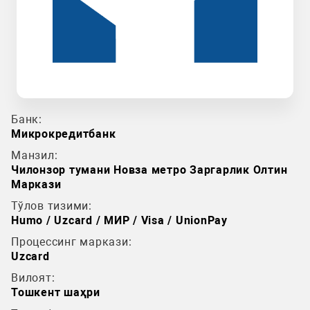
Банк:
Микрокредитбанк
Манзил:
Чилонзор тумани Новза метро Заргарлик Олтин
Маркази
Тўлов тизими:
Humo / Uzcard / МИР / Visa / UnionPay
Процессинг маркази:
Uzcard
Вилоят:
Тошкент шаҳри