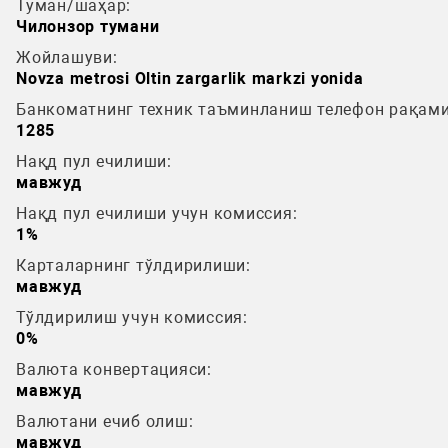
Туман/шаҳар:
Чилонзор тумани
Жойлашуви:
Novza metrosi Oltin zargarlik markzi yonida
Банкоматнинг техник таъминланиш телефон рақами
1285
Нақд пул ечилиши:
мавжуд
Нақд пул ечилиши учун комиссия:
1%
Карталарнинг тўлдирилиши:
мавжуд
Тўлдирилиш учун комиссия:
0%
Валюта конвертацияси:
мавжуд
Валютани ечиб олиш:
мавжуд