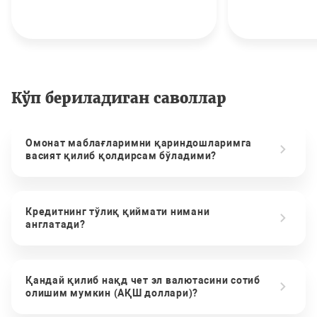
Кўп бериладиган саволлар
Омонат маблағларимни қариндошларимга
васият қилиб қолдирсам бўладими?
Кредитнинг тўлиқ қиймати нимани
англатади?
Қандай қилиб нақд чет эл валютасини сотиб
олишим мумкин (АҚШ доллари)?