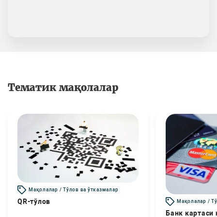
Тематик мақолалар
Мақолалар / Тўлов ва ўтказмалар
QR-тўлов
Мақолалар / Т
Банк картаси