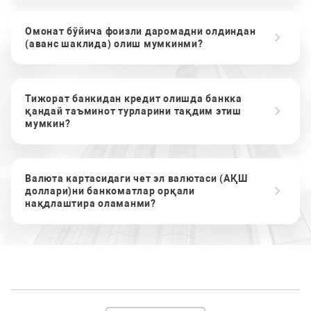
Омонат бўйича фоизли даромадни олдиндан
(аванс шаклида) олиш мумкинми?
Тижорат банкидан кредит олишда банкка
қандай таъминот турларини тақдим этиш
мумкин?
Валюта картасидаги чет эл валютаси (АҚШ
доллари)ни банкоматлар орқали
нақдлаштира оламанми?