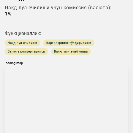
Нақд пул ечилиши учун комиссия (валюта):
1%
Функционаллик:
Нақд пул ечилиши
Карталарнинг тўлдирилиши
Валюта конвертацияси
Валютани ечиб олиш
loading map...