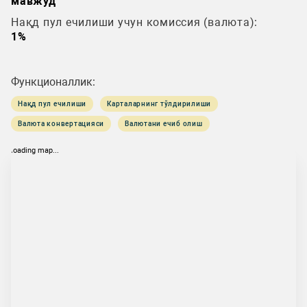
мавжуд
Нақд пул ечилиши учун комиссия (валюта):
1%
Функционаллик:
Нақд пул ечилиши
Карталарнинг тўлдирилиши
Валюта конвертацияси
Валютани ечиб олиш
loading map...