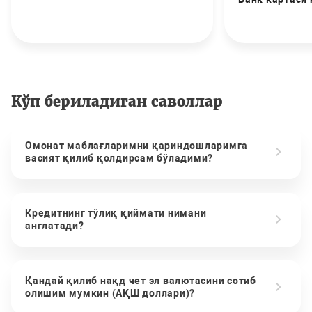
Кўп бериладиган саволлар
Омонат маблағларимни қариндошларимга
васият қилиб қолдирсам бўладими?
Кредитнинг тўлиқ қиймати нимани
англатади?
Қандай қилиб нақд чет эл валютасини сотиб
олишим мумкин (АҚШ доллари)?