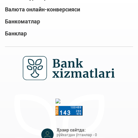
Валюта онлайн-конверсияси
Банкоматлар
Банклар
Ҳозир сайтда:
рўйхатдан ўтганлар - 0