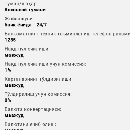
Туман/шаҳар:
Косонсой тумани
Жойлашуви:
банк ёнида - 24/7
Банкоматнинг техник таъминланиш телефон рақами
1285
Нақд пул ечилиши:
мавжуд
Нақд пул ечилиши учун комиссия:
1%
Карталарнинг тўлдирилиши:
мавжуд
Тўлдирилиш учун комиссия:
0%
Валюта конвертацияси:
мавжуд
Валютани ечиб олиш: