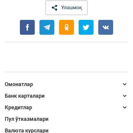
Улашмоқ
Омонатлар
Банк карталари
Кредитлар
Пул ўтказмалари
Валюта курслари