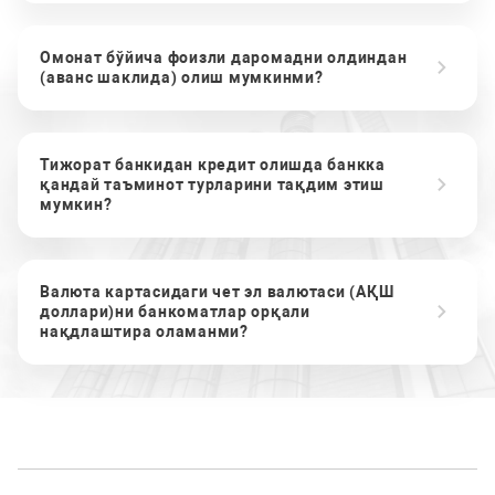
Омонат бўйича фоизли даромадни олдиндан
(аванс шаклида) олиш мумкинми?
Тижорат банкидан кредит олишда банкка
қандай таъминот турларини тақдим этиш
мумкин?
Валюта картасидаги чет эл валютаси (АҚШ
доллари)ни банкоматлар орқали
нақдлаштира оламанми?