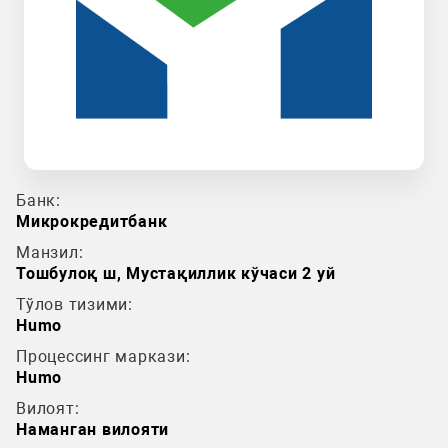
Банк:
Микрокредитбанк
Манзил:
Тошбулоқ ш, Мустақиллик кўчаси 2 уй
Тўлов тизими:
Humo
Процессинг маркази:
Humo
Вилоят:
Наманган вилояти