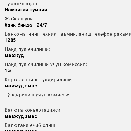
Туман/шаҳар:
Наманган тумани
Жойлашуви:
банк ёнида - 24/7
Банкоматнинг техник таъминланиш телефон рақами
1285
Нақд пул ечилиши:
мавжуд
Нақд пул ечилиши учун комиссия:
1%
Карталарнинг тўлдирилиши:
мавжуд эмас
Тўлдирилиш учун комиссия:
-
Валюта конвертацияси:
мавжуд эмас
Валютани ечиб олиш: