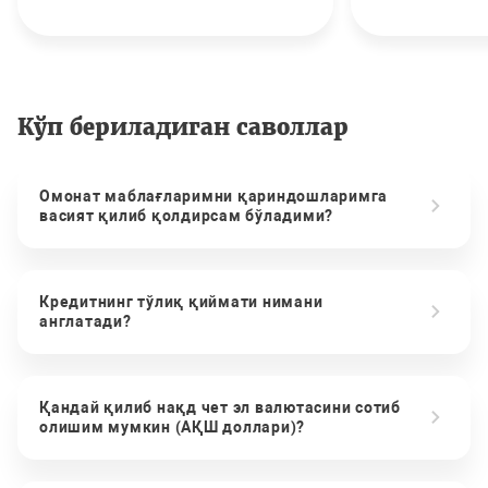
Кўп бериладиган саволлар
Омонат маблағларимни қариндошларимга
васият қилиб қолдирсам бўладими?
Кредитнинг тўлиқ қиймати нимани
англатади?
Қандай қилиб нақд чет эл валютасини сотиб
олишим мумкин (АҚШ доллари)?