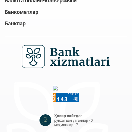
Валюта онлайн-конверсияси
Банкоматлар
Банклар
Ҳозир сайтда:
рўйхатдан ўтганлар - 0
меҳмонлар - 7