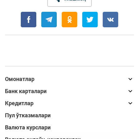
Омонатлар
Банк карталари
Кредитлар
Пул ўтказмалари
Валюта курслари