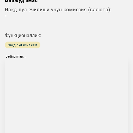
мавжуд эмас
Нақд пул ечилиши учун комиссия (валюта):
-
Функционаллик:
Нақд пул ечилиши
loading map...