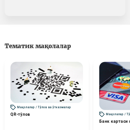
Тематик мақолалар
Мақолалар / Тўлов ва ўтказмалар
QR-тўлов
Мақолалар / Т
Банк картаси