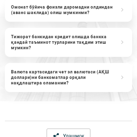
Омонат бўйича фоизли даромадни олдиндан
(аванс шаклида) олиш мумкинми?
Тижорат банкидан кредит олишда банкка
қандай таъминот турларини тақдим этиш
мумкин?
Валюта картасидаги чет эл валютаси (АҚШ
доллари)ни банкоматлар орқали
нақдлаштира оламанми?
Улашмоқ