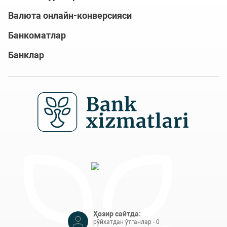
Валюта онлайн-конверсияси
Банкоматлар
Банклар
Ҳозир сайтда:
рўйхатдан ўтганлар - 0