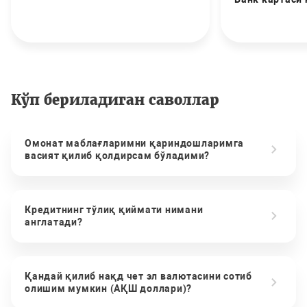
Кўп бериладиган саволлар
Омонат маблағларимни қариндошларимга
васият қилиб қолдирсам бўладими?
Кредитнинг тўлиқ қиймати нимани
англатади?
Қандай қилиб нақд чет эл валютасини сотиб
олишим мумкин (АҚШ доллари)?