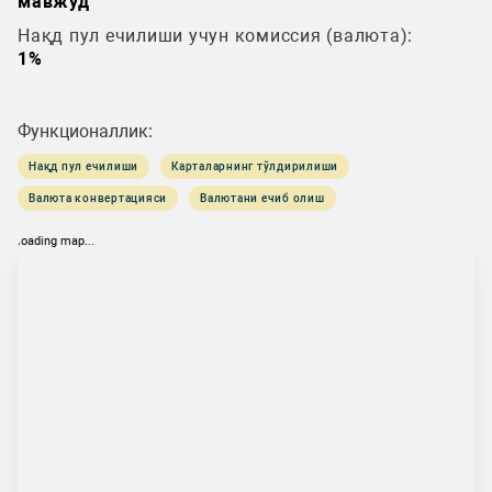
мавжуд
Нақд пул ечилиши учун комиссия (валюта):
1%
Функционаллик:
Нақд пул ечилиши
Карталарнинг тўлдирилиши
Валюта конвертацияси
Валютани ечиб олиш
loading map...