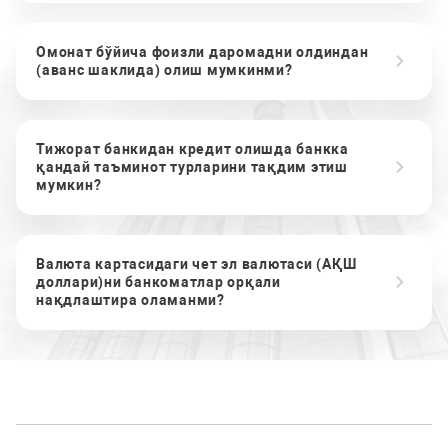
Омонат бўйича фоизли даромадни олдиндан
(аванс шаклида) олиш мумкинми?
Тижорат банкидан кредит олишда банкка
қандай таъминот турларини тақдим этиш
мумкин?
Валюта картасидаги чет эл валютаси (АҚШ
доллари)ни банкоматлар орқали
нақдлаштира оламанми?