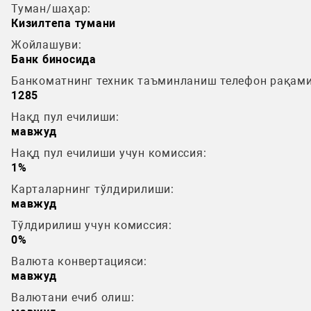
Туман/шаҳар:
Кизилтепа тумани
Жойлашуви:
Банк биносида
Банкоматнинг техник таъминланиш телефон рақами
1285
Нақд пул ечилиши:
мавжуд
Нақд пул ечилиши учун комиссия:
1%
Карталарнинг тўлдирилиши:
мавжуд
Тўлдирилиш учун комиссия:
0%
Валюта конвертацияси:
мавжуд
Валютани ечиб олиш: