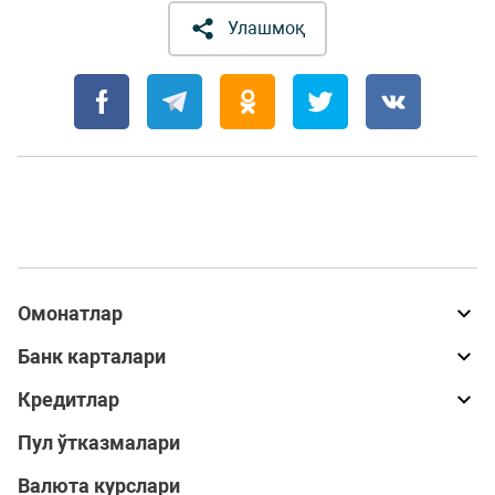
Улашмоқ
Омонатлар
Банк карталари
Кредитлар
Пул ўтказмалари
Валюта курслари