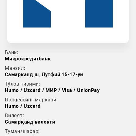
Банк:
Микрокредитбанк
Манзил:
Самарканд ш, Лутфий 15-17-уй
Тўлов тизими:
Humo / Uzcard / МИР / Visa / UnionPay
Процессинг маркази:
Humo / Uzcard
Вилоят:
Самарқанд вилояти
Туман/шаҳар: