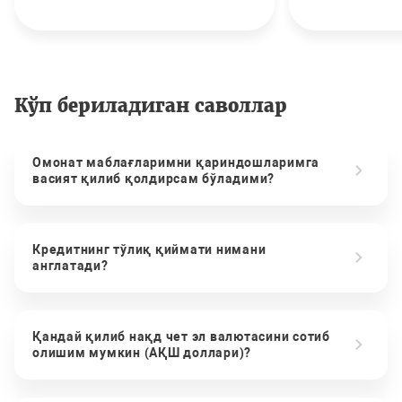
Кўп бериладиган саволлар
Омонат маблағларимни қариндошларимга
васият қилиб қолдирсам бўладими?
Кредитнинг тўлиқ қиймати нимани
англатади?
Қандай қилиб нақд чет эл валютасини сотиб
олишим мумкин (АҚШ доллари)?