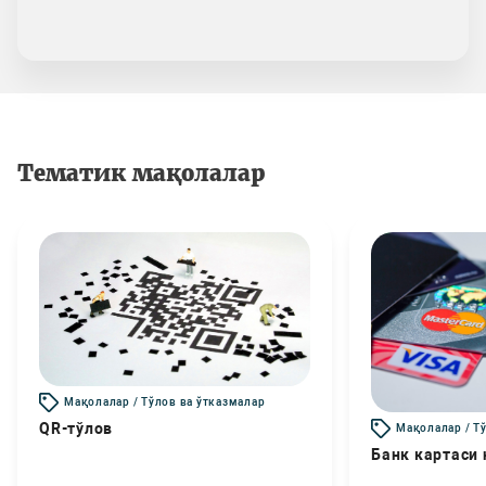
Тематик мақолалар
Мақолалар / Тўлов ва ўтказмалар
QR-тўлов
Мақолалар / Т
Банк картаси