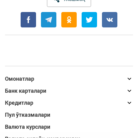
Омонатлар
Банк карталари
Кредитлар
Пул ўтказмалари
Валюта курслари