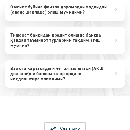
Омонат бўйича фоизли даромадни олдиндан
(аванс шаклида) олиш мумкинми?
Тижорат банкидан кредит олишда банкка
қандай таъминот турларини тақдим этиш
мумкин?
Валюта картасидаги чет эл валютаси (АҚШ
доллари)ни банкоматлар орқали
нақдлаштира оламанми?
Улашмоқ