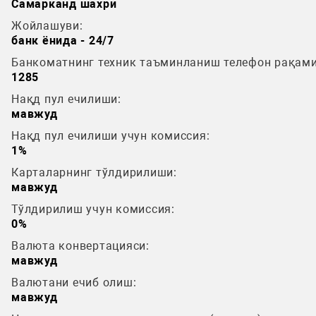
Самарканд шахри
Жойлашуви:
банк ёнида - 24/7
Банкоматнинг техник таъминланиш телефон рақами
1285
Нақд пул ечилиши:
мавжуд
Нақд пул ечилиши учун комиссия:
1%
Карталарнинг тўлдирилиши:
мавжуд
Тўлдирилиш учун комиссия:
0%
Валюта конвертацияси:
мавжуд
Валютани ечиб олиш:
мавжуд