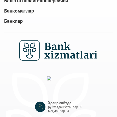
Валюта онлайн-конверсияси
Банкоматлар
Банклар
Ҳозир сайтда:
рўйхатдан ўтганлар - 0
меҳмонлар - 4