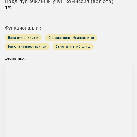
Нақд пул ечилиши учун комиссия (валюта):
1%
Функционаллик:
Нақд пул ечилиши
Карталарнинг тўлдирилиши
Валюта конвертацияси
Валютани ечиб олиш
loading map...