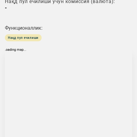
Нақд пул ечилиши учун комиссия (валюта):
-
Функционаллик:
Нақд пул ечилиши
loading map...