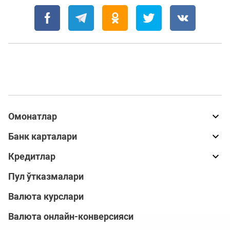
Омонатлар
Банк карталари
Кредитлар
Пул ўтказмалари
Валюта курслари
Валюта онлайн-конверсияси