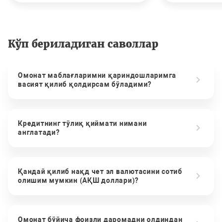
Кўп бериладиган саволлар
Омонат маблағларимни қариндошларимга
васият қилиб қолдирсам бўладими?
Кредитнинг тўлиқ қиймати нимани
англатади?
Қандай қилиб нақд чет эл валютасини сотиб
олишим мумкин (АҚШ доллари)?
Омонат бўйича фоизли даромадни олдиндан