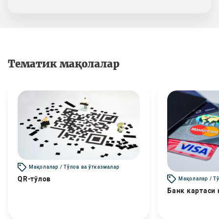
Тематик мақолалар
Мақолалар / Тўлов ва ўтказмалар
QR-тўлов
Мақолалар / Т
Банк картаси