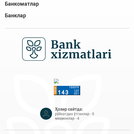
Банкоматлар
Банклар
Ҳозир сайтда:
рўйхатдан ўтганлар - 0
меҳмонлар - 4