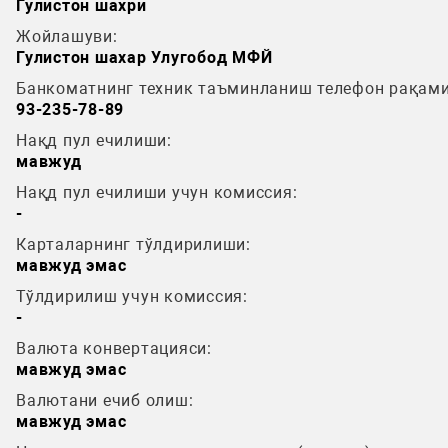
Гулистон шахри
Жойлашуви:
Гулистон шахар Улугобод МФЙ
Банкоматнинг техник таъминланиш телефон рақами
93-235-78-89
Нақд пул ечилиши:
мавжуд
Нақд пул ечилиши учун комиссия:
-
Карталарнинг тўлдирилиши:
мавжуд эмас
Тўлдирилиш учун комиссия:
-
Валюта конвертацияси:
мавжуд эмас
Валютани ечиб олиш:
мавжуд эмас