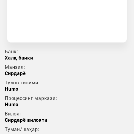
Банк:
Халқ банки
Манзил:
Сирдарё
Тўлов тизими:
Humo
Процессинг маркази:
Humo
Вилоят:
Сирдарё вилояти
Туман/шаҳар: