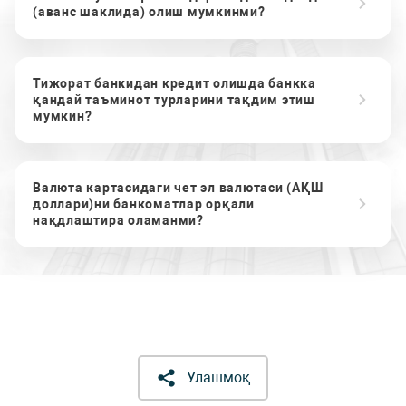
(аванс шаклида) олиш мумкинми?
Тижорат банкидан кредит олишда банкка
қандай таъминот турларини тақдим этиш
мумкин?
Валюта картасидаги чет эл валютаси (АҚШ
доллари)ни банкоматлар орқали
нақдлаштира оламанми?
Улашмоқ