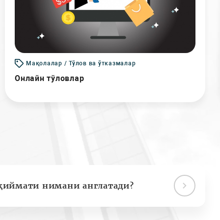
Мақолалар / Тўлов ва ўтказмалар
Онлайн тўловлар
қиймати нимани англатади?