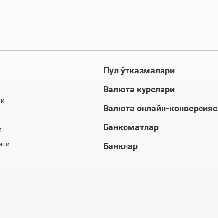
Пул ўтказмалари
Валюта курслари
ти
Валюта онлайн-конверсияс
Банкоматлар
и
ити
Банклар