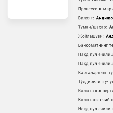
Процессинг марк
Вилоят:
Андижо
Туман/шаҳар:
А
Жойлашуви:
Ан
Банкоматнинг т
Нақд пул ечилиш
Нақд пул ечилиш
Карталарнинг т
Тўлдирилиш учу
Валюта конверт
Валютани ечиб 
Нақд пул ечилиш