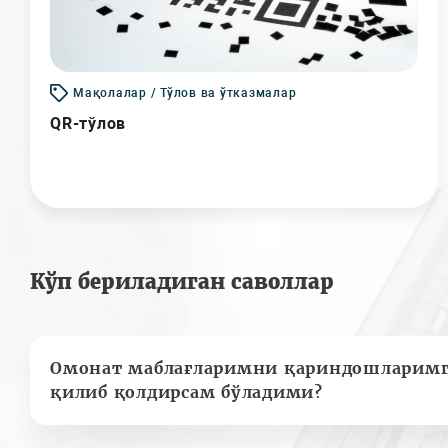
Мақолалар / Тўлов ва ўтказмалар
QR-тўлов
Кўп бериладиган саволлар
Омонат маблағларимни қариндошларимг
қилиб қолдирсам бўладими?