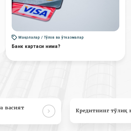
Мақолалар / Тўлов ва ўтказмалар
Банк картаси нима?
а васият
Кредитнинг тўлиқ 