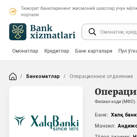
Тижорат банкларининг жисмоний шахслар учун мўл
портали
Омонатлар
Кредитлар
Банк карталари
Пул ўт
Банкоматлар
Операционное отделение
Операци
Филиал коди (МФО):
Банк:
Халқ банк
Манзил:
Андиж
Тўлов тизими:
H