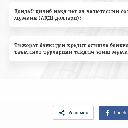
Қандай қилиб нақд чет эл валютасини с
мумкин (АҚШ доллари)?
Тижорат банкидан кредит олишда банкк
таъминот турларини тақдим этиш мумк
Улашмоқ
Faceb