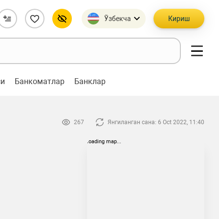
Ўзбекча
Кириш
си
Банкоматлар
Банклар
267
Янгиланган сана: 6 Oct 2022, 11:40
loading map...