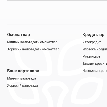
Омонатлар
Кредитлар
Миллий валютадаги омонатлар
Автокредит
Хорижий валютадаги омонатлар
Ипотека креди
Микроқарз
Таълим кредит
Банк карталари
Истеъмол кред
Миллий валютада
Хорижий валютада