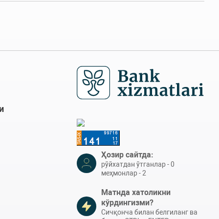
и
Ҳозир сайтда:
рўйхатдан ўтганлар - 0
меҳмонлар - 2
Матнда хатоликни
кўрдингизми?
Сичқонча билан белгиланг ва