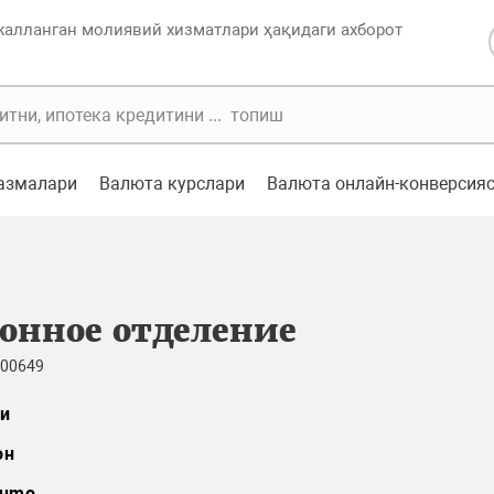
жалланган молиявий хизматлари ҳақидаги ахборот
казмалари
Валюта курслари
Валюта онлайн-конверсия
онное отделение
 00649
и
он
umo