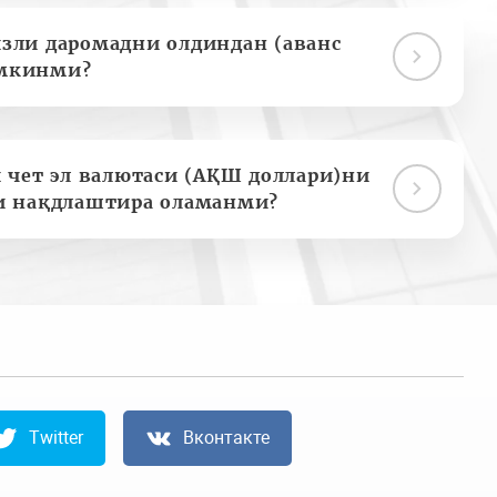
зли даромадни олдиндан (аванс
мкинми?
 чет эл валютаси (АҚШ доллари)ни
и нақдлаштира оламанми?
Twitter
Вконтакте