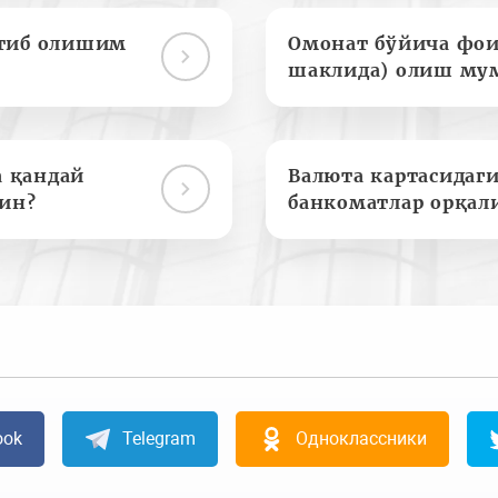
отиб олишим
Омонат бўйича фои
шаклида) олиш му
а қандай
Валюта картасидаги
ин?
банкоматлар орқал
ook
Telegram
Одноклассники