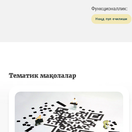
Функционаллик:
Нақд пул ечилиши
Тематик мақолалар