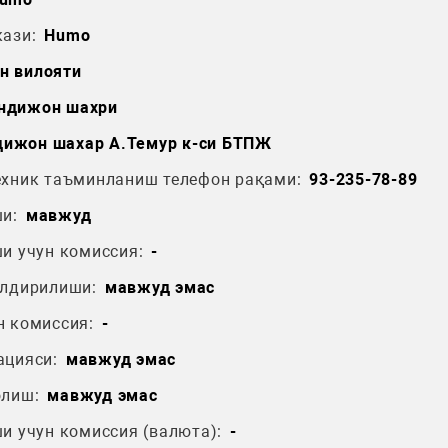
ази:
Humo
н вилояти
ндижон шахри
дижон шахар А.Темур к-си БТПЖ
ехник таъминланиш телефон рақами:
93-235-78-89
и:
мавжуд
и учун комиссия:
-
ўлдирилиши:
мавжуд эмас
н комиссия:
-
ацияси:
мавжуд эмас
олиш:
мавжуд эмас
и учун комиссия (валюта):
-