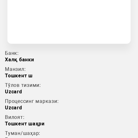
Банк:
Халқ банки
Манзил:
Тошкент ш
Тўлов тизими:
Uzcard
Процессинг маркази:
Uzcard
Вилоят:
Тошкент шаҳри
Туман/шаҳар: