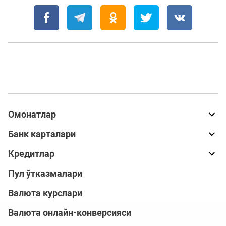
Омонатлар
Банк карталари
Кредитлар
Пул ўтказмалари
Валюта курслари
Валюта онлайн-конверсияси