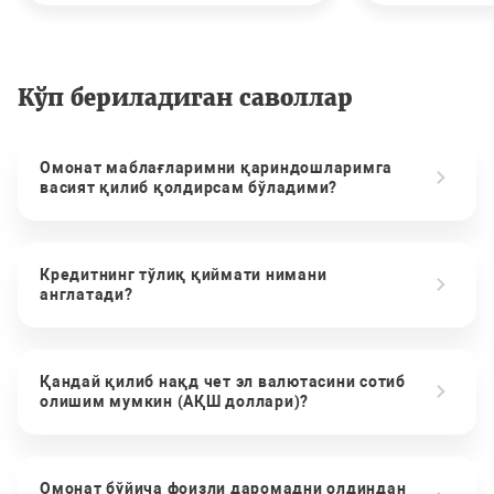
Кўп бериладиган саволлар
Омонат маблағларимни қариндошларимга
васият қилиб қолдирсам бўладими?
Кредитнинг тўлиқ қиймати нимани
англатади?
Қандай қилиб нақд чет эл валютасини сотиб
олишим мумкин (АҚШ доллари)?
Омонат бўйича фоизли даромадни олдиндан