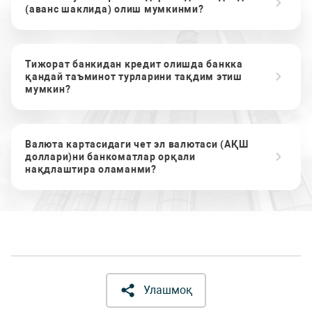
(аванс шаклида) олиш мумкинми?
Тижорат банкидан кредит олишда банкка
қандай таъминот турларини тақдим этиш
мумкин?
Валюта картасидаги чет эл валютаси (АҚШ
доллари)ни банкоматлар орқали
нақдлаштира оламанми?
Улашмоқ