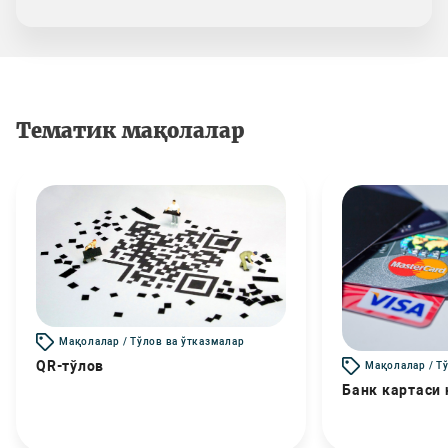
Тематик мақолалар
Мақолалар / Тўлов ва ўтказмалар
QR-тўлов
Мақолалар / Т
Банк картаси