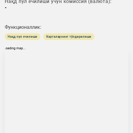
Нақд пул ечилиши учун комиссия (валюта):
-
Функционаллик:
Нақд пул ечилиши
Карталарнинг тўлдирилиши
loading map...