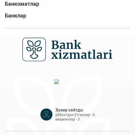
Банкоматлар
Банклар
Ҳозир сайтда:
рўйхатдан ўтганлар - 0
меҳмонлар - 3