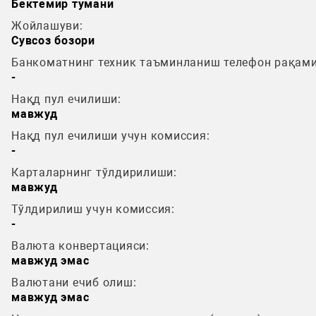
Бектемир тумани
Жойлашуви:
Сувсоз бозори
Банкоматнинг техник таъминланиш телефон рақами
-
Нақд пул ечилиши:
мавжуд
Нақд пул ечилиши учун комиссия:
-
Карталарнинг тўлдирилиши:
мавжуд
Тўлдирилиш учун комиссия:
-
Валюта конвертацияси:
мавжуд эмас
Валютани ечиб олиш:
мавжуд эмас