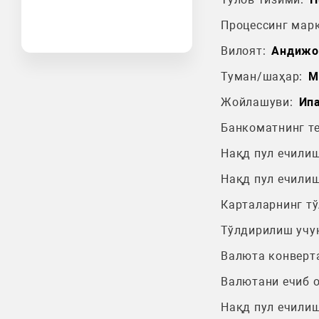
Процессинг марк
Вилоят:
Андижо
Туман/шаҳар:
М
Жойлашуви:
Ипа
Банкоматнинг т
Нақд пул ечилиш
Нақд пул ечилиш
Карталарнинг т
Тўлдирилиш учу
Валюта конверт
Валютани ечиб 
Нақд пул ечилиш