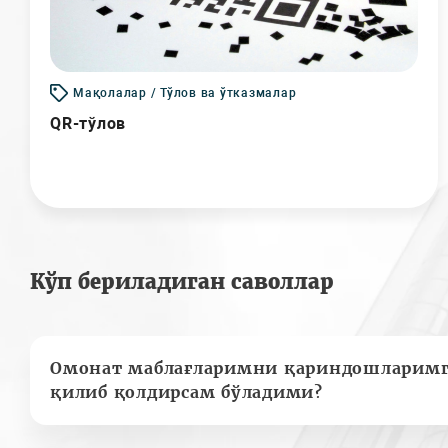
Мақолалар / Тўлов ва ўтказмалар
QR-тўлов
Кўп бериладиган саволлар
Омонат маблағларимни қариндошларимг
қилиб қолдирсам бўладими?