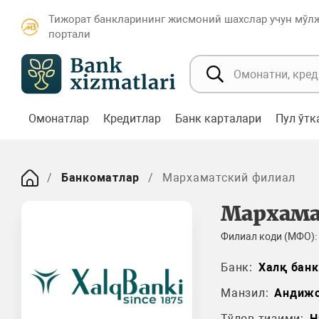
Тижорат банкларининг жисмоний шахслар учун мўл
портали
Омонатлар
Кредитлар
Банк карталари
Пул ўт
Банкоматлар
Мархаматский филиал
Мархам
Филиал коди (МФО):
Банк:
Халқ банк
Манзил:
Андиж
Тўлов тизими:
H