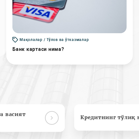
Мақолалар / Тўлов ва ўтказмалар
Банк картаси нима?
а васият
Кредитнинг тўлиқ 