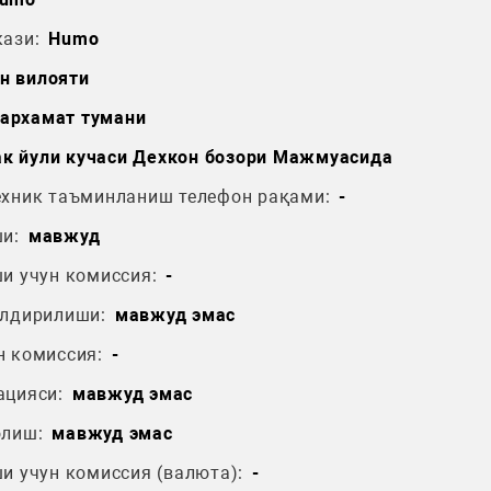
ази:
Humo
н вилояти
архамат тумани
к йули кучаси Дехкон бозори Мажмуасида
ехник таъминланиш телефон рақами:
-
и:
мавжуд
и учун комиссия:
-
ўлдирилиши:
мавжуд эмас
н комиссия:
-
ацияси:
мавжуд эмас
олиш:
мавжуд эмас
и учун комиссия (валюта):
-