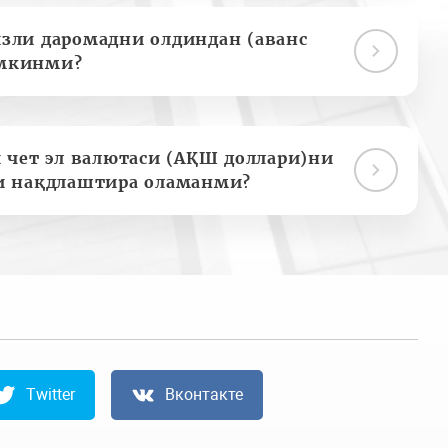
зли даромадни олдиндан (аванс
мкинми?
 чет эл валютаси (АҚШ доллари)ни
и нақдлаштира оламанми?
Twitter
Вконтакте