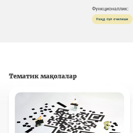
Функционаллик:
Нақд пул ечилиши
Тематик мақолалар