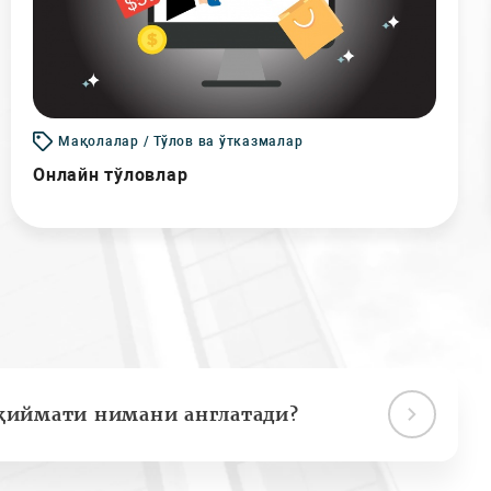
Мақолалар / Тўлов ва ўтказмалар
Онлайн тўловлар
қиймати нимани англатади?