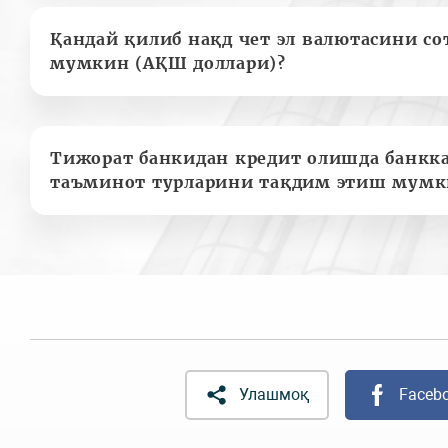
Қандай қилиб нақд чет эл валютасини с
мумкин (АҚШ доллари)?
Тижорат банкидан кредит олишда банкк
таъминот турларини тақдим этиш мумк
Улашмоқ
Faceb