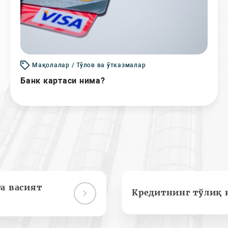
Мақолалар / Тўлов ва ўтказмалар
Банк картаси нима?
а васият
Кредитнинг тўлиқ 