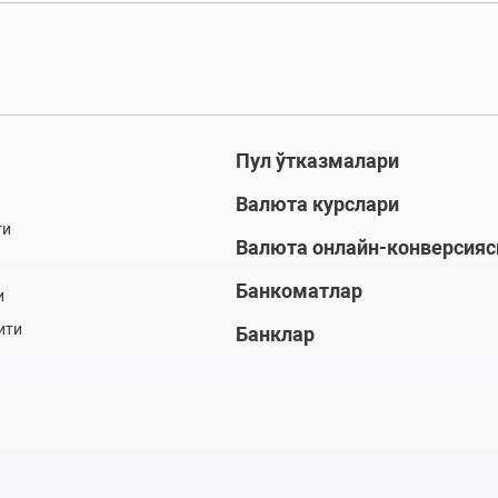
Пул ўтказмалари
Валюта курслари
ти
Валюта онлайн-конверсияс
Банкоматлар
и
ити
Банклар