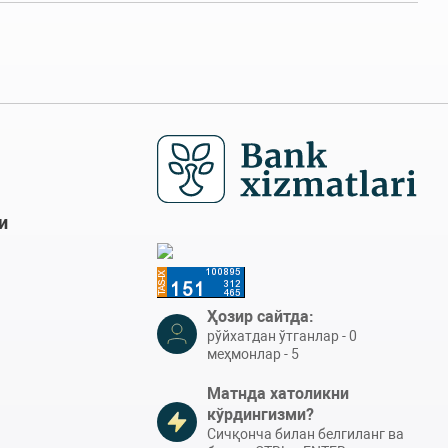
и
Ҳозир сайтда:
рўйхатдан ўтганлар - 0
меҳмонлар - 5
Матнда хатоликни
кўрдингизми?
Сичқонча билан белгиланг ва