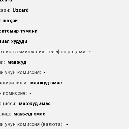
ази:
Uzcard
т шаҳри
ектемир тумани
иал худуди
ехник таъминланиш телефон рақами:
-
и:
мавжуд
и учун комиссия:
-
ўлдирилиши:
мавжуд эмас
н комиссия:
-
ацияси:
мавжуд эмас
олиш:
мавжуд эмас
и учун комиссия (валюта):
-