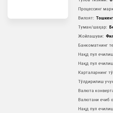
Процессинг марк
Вилоят:
Тошкен
Туман/шаҳар:
Б
Жойлашуви:
Фил
Банкоматнинг т
Нақд пул ечилиш
Нақд пул ечилиш
Карталарнинг т
Тўлдирилиш учу
Валюта конверт
Валютани ечиб 
Нақд пул ечилиш