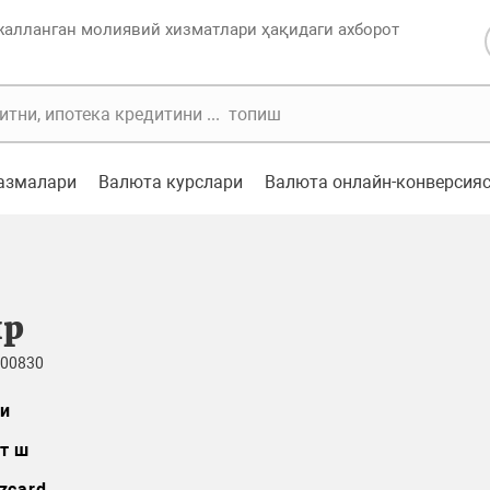
жалланган молиявий хизматлари ҳақидаги ахборот
казмалари
Валюта курслари
Валюта онлайн-конверсия
ир
 00830
и
т ш
zcard