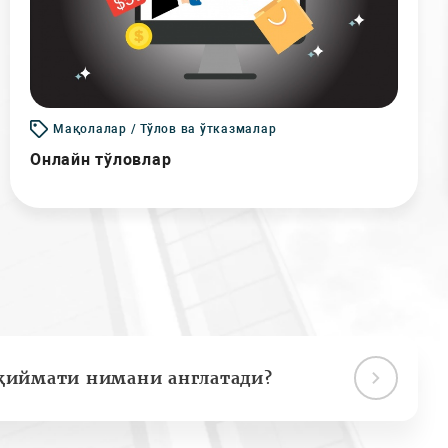
Мақолалар / Тўлов ва ўтказмалар
Онлайн тўловлар
қиймати нимани англатади?