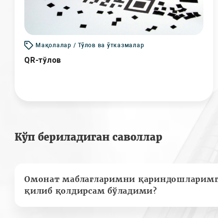
Мақолалар / Тўлов ва ўтказмалар
QR-тўлов
Кўп бериладиган саволлар
Омонат маблағларимни қариндошларимг
қилиб қолдирсам бўладими?