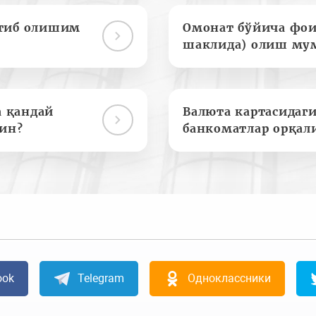
отиб олишим
Омонат бўйича фои
шаклида) олиш му
а қандай
Валюта картасидаги
ин?
банкоматлар орқал
ook
Telegram
Одноклассники