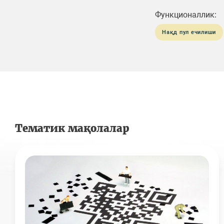
Функционаллик:
Нақд пул ечилиши
Тематик мақолалар