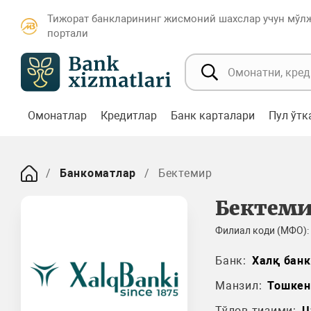
Тижорат банкларининг жисмоний шахслар учун мўл
портали
Омонатлар
Кредитлар
Банк карталари
Пул ўт
Банкоматлар
Бектемир
Бектем
Филиал коди (МФО):
Банк:
Халқ банк
Манзил:
Тошкен
Тўлов тизими:
U