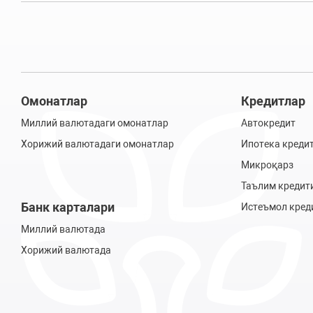
Омонатлар
Кредитлар
Миллий валютадаги омонатлар
Автокредит
Хорижий валютадаги омонатлар
Ипотека креди
Микроқарз
Таълим кредит
Банк карталари
Истеъмол кред
Миллий валютада
Хорижий валютада