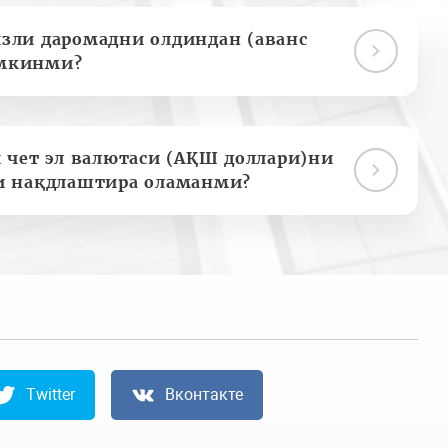
зли даромадни олдиндан (аванс
мкинми?
 чет эл валютаси (АҚШ доллари)ни
и нақдлаштира оламанми?
Twitter
Вконтакте