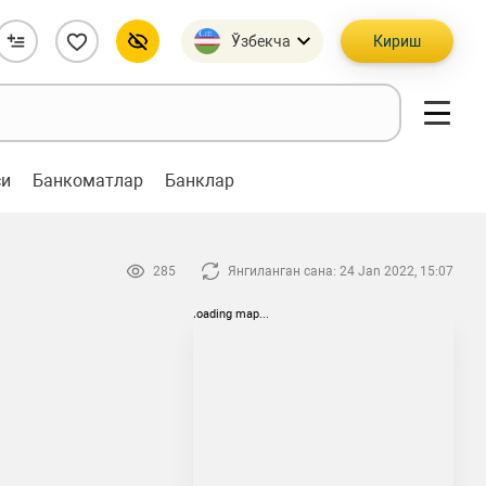
Ўзбекча
Кириш
си
Банкоматлар
Банклар
285
Янгиланган сана: 24 Jan 2022, 15:07
loading map...