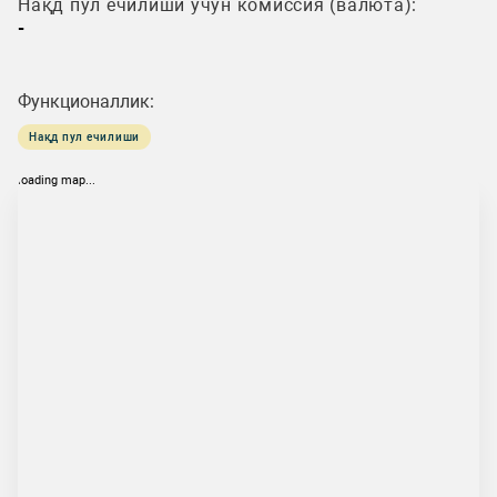
Нақд пул ечилиши учун комиссия (валюта):
-
Функционаллик:
Нақд пул ечилиши
loading map...