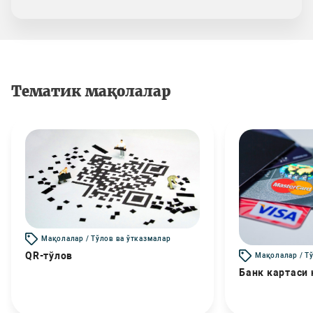
Тематик мақолалар
Мақолалар / Тўлов ва ўтказмалар
QR-тўлов
Мақолалар / Т
Банк картаси