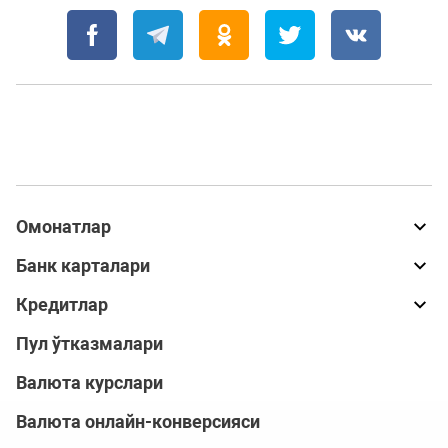
Омонатлар
Банк карталари
Кредитлар
Пул ўтказмалари
Валюта курслари
Валюта онлайн-конверсияси