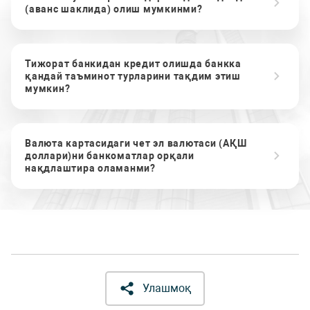
(аванс шаклида) олиш мумкинми?
Тижорат банкидан кредит олишда банкка
қандай таъминот турларини тақдим этиш
мумкин?
Валюта картасидаги чет эл валютаси (АҚШ
доллари)ни банкоматлар орқали
нақдлаштира оламанми?
Улашмоқ