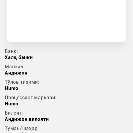
Банк:
Халқ банки
Манзил:
Андижон
Тўлов тизими:
Humo
Процессинг маркази:
Humo
Вилоят:
Андижон вилояти
Туман/шаҳар: