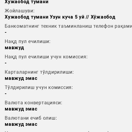
Хужаобод тумани
Жойлашуви:
Хужаобод тумани Узун куча 5 уй // Хўжаобод
Банкоматнинг техник таъминланиш телефон рақами
-
Нақд пул ечилиши:
мавжуд
Нақд пул ечилиши учун комиссия:
-
Карталарнинг тўлдирилиши:
мавжуд эмас
Тўлдирилиш учун комиссия:
-
Валюта конвертацияси:
мавжуд эмас
Валютани ечиб олиш:
мавжуд эмас