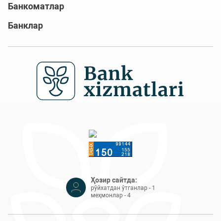
Банкоматлар
Банклар
Ҳозир сайтда:
рўйхатдан ўтганлар - 1
меҳмонлар - 4