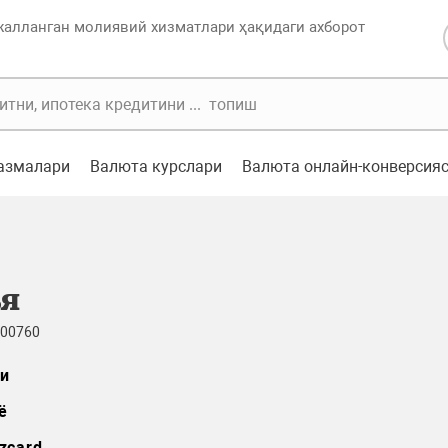
жалланган молиявий хизматлари ҳақидаги ахборот
казмалари
Валюта курслари
Валюта онлайн-конверсия
ья
 00760
и
ё
zcard