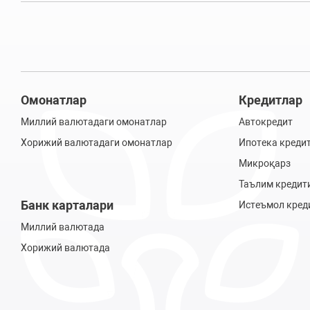
Омонатлар
Кредитлар
Миллий валютадаги омонатлар
Автокредит
Хорижий валютадаги омонатлар
Ипотека креди
Микроқарз
Таълим кредит
Банк карталари
Истеъмол кред
Миллий валютада
Хорижий валютада