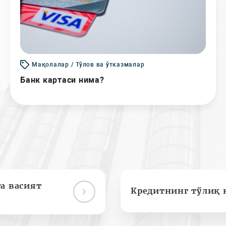
Мақолалар / Тўлов ва ўтказмалар
Банк картаси нима?
а васият
Кредитнинг тўлиқ 