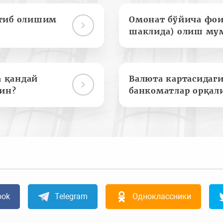
отиб олишим
Омонат бўйича фои
шаклида) олиш му
а қандай
Валюта картасидаги
ин?
банкоматлар орқал
ook
Telegram
Одноклассники