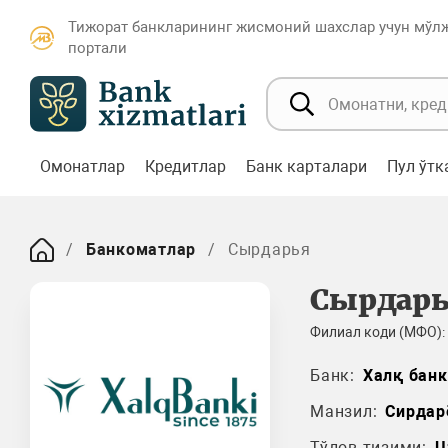
Тижорат банкларининг жисмоний шахслар учун мўл
портали
Омонатлар
Кредитлар
Банк карталари
Пул ўт
Банкоматлар
Сырдарья
Сырдар
Филиал коди (МФО):
Банк:
Халқ банк
Манзил:
Сирдар
Тўлов тизими:
U