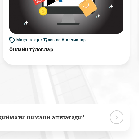
Мақолалар / Тўлов ва ўтказмалар
Онлайн тўловлар
қиймати нимани англатади?