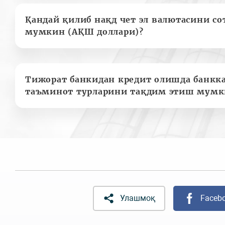
Қандай қилиб нақд чет эл валютасини с
мумкин (АҚШ доллари)?
Тижорат банкидан кредит олишда банкк
таъминот турларини тақдим этиш мумк
Улашмоқ
Faceb