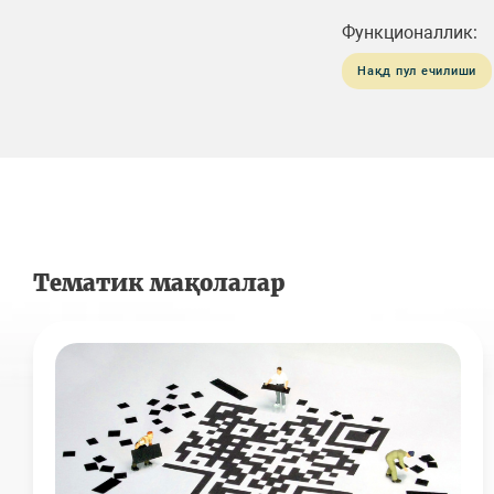
Функционаллик:
Нақд пул ечилиши
Тематик мақолалар