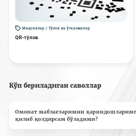
Мақолалар / Тўлов ва ўтказмалар
QR-тўлов
Кўп бериладиган саволлар
Омонат маблағларимни қариндошларимг
қилиб қолдирсам бўладими?