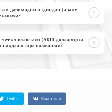
зли даромадни олдиндан (аванс
мкинми?
 чет эл валютаси (АҚШ доллари)ни
и нақдлаштира оламанми?
Twitter
Вконтакте