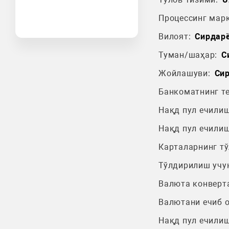
Процессинг марк
Вилоят:
Сирдарё
Туман/шаҳар:
С
Жойлашуви:
Сир
Банкоматнинг т
Нақд пул ечилиш
Нақд пул ечилиш
Карталарнинг т
Тўлдирилиш учу
Валюта конверт
Валютани ечиб 
Нақд пул ечилиш