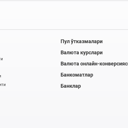
Пул ўтказмалари
Валюта курслари
ти
Валюта онлайн-конверсияс
Банкоматлар
и
ити
Банклар