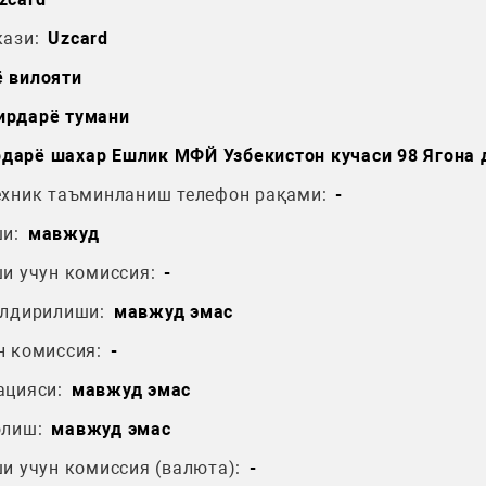
ази:
Uzcard
 вилояти
ирдарё тумани
дарё шахар Ешлик МФЙ Узбекистон кучаси 98 Ягона 
ехник таъминланиш телефон рақами:
-
и:
мавжуд
и учун комиссия:
-
ўлдирилиши:
мавжуд эмас
н комиссия:
-
ацияси:
мавжуд эмас
олиш:
мавжуд эмас
и учун комиссия (валюта):
-