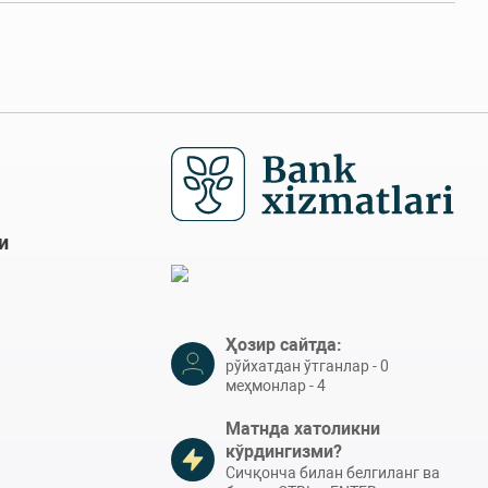
и
Ҳозир сайтда:
рўйхатдан ўтганлар - 0
меҳмонлар - 4
Матнда хатоликни
кўрдингизми?
Сичқонча билан белгиланг ва