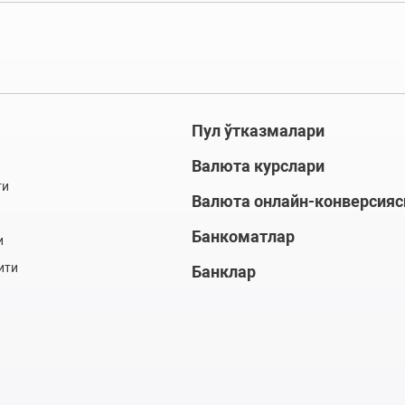
Пул ўтказмалари
Валюта курслари
ти
Валюта онлайн-конверсияс
Банкоматлар
и
ити
Банклар