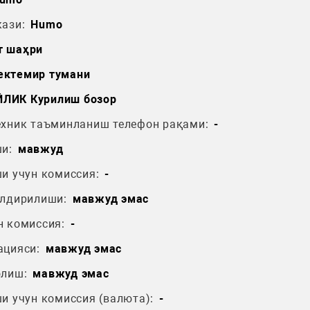
ази:
Humo
т шаҳри
ектемир тумани
ЙЛИК Курилиш бозор
ехник таъминланиш телефон рақами:
-
и:
мавжуд
и учун комиссия:
-
ўлдирилиши:
мавжуд эмас
н комиссия:
-
ацияси:
мавжуд эмас
олиш:
мавжуд эмас
и учун комиссия (валюта):
-