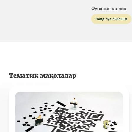
Функционаллик:
Нақд пул ечилиши
Тематик мақолалар