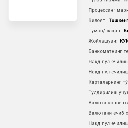
Процессинг марк
Вилоят:
Тошкен
Туман/шаҳар:
Б
Жойлашуви:
КУ
Банкоматнинг т
Нақд пул ечилиш
Нақд пул ечилиш
Карталарнинг т
Тўлдирилиш учу
Валюта конверт
Валютани ечиб 
Нақд пул ечилиш