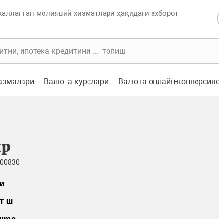
жалланган молиявий хизматлари ҳақидаги ахборот
казмалари
Валюта курслари
Валюта онлайн-конверсия
ир
 00830
и
т ш
umo