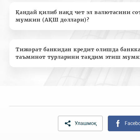
Қандай қилиб нақд чет эл валютасини с
мумкин (АҚШ доллари)?
Тижорат банкидан кредит олишда банкк
таъминот турларини тақдим этиш мумк
Улашмоқ
Faceb