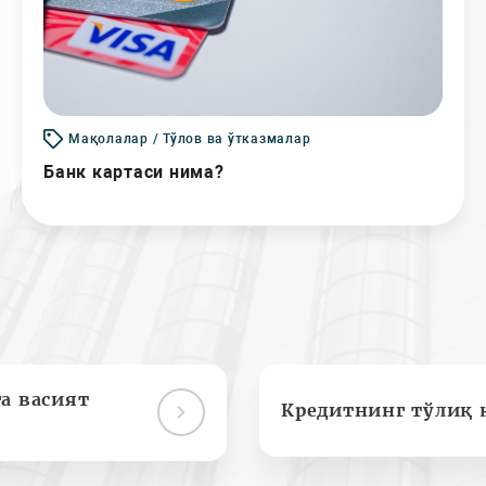
Мақолалар / Тўлов ва ўтказмалар
Банк картаси нима?
а васият
Кредитнинг тўлиқ 