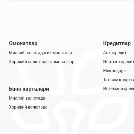
Омонатлар
Кредитлар
Миллий валютадаги омонатлар
Автокредит
Хорижий валютадаги омонатлар
Ипотека креди
Микроқарз
Таълим кредит
Банк карталари
Истеъмол кред
Миллий валютада
Хорижий валютада