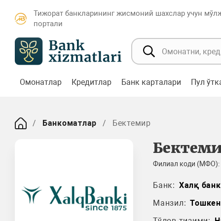
Тижорат банкларининг жисмоний шахслар учун мўл
портали
Омонатлар
Кредитлар
Банк карталари
Пул ўт
Банкоматлар
Бектемир
Бектем
Филиал коди (МФО):
Банк:
Халқ банк
Манзил:
Тошкен
Тўлов тизими:
H