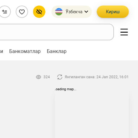
Ўзбекча
Кириш
си
Банкоматлар
Банклар
324
Янгиланган сана: 24 Jan 2022, 16:01
loading map...