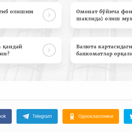
отиб олишим
Омонат бўйича фои
шаклида) олиш му
а қандай
Валюта картасидаги
ин?
банкоматлар орқал
ook
Telegram
Одноклассники