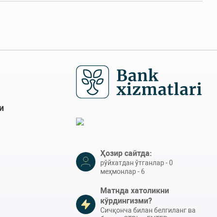
и
Ҳозир сайтда:
рўйхатдан ўтганлар - 0
меҳмонлар - 6
Матнда хатоликни
кўрдингизми?
Сичқонча билан белгиланг ва