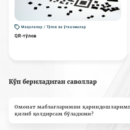
Мақолалар / Тўлов ва ўтказмалар
QR-тўлов
Кўп бериладиган саволлар
Омонат маблағларимни қариндошларимг
қилиб қолдирсам бўладими?