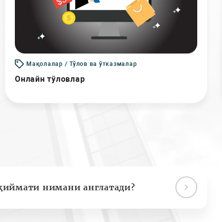
Мақолалар / Тўлов ва ўтказмалар
Онлайн тўловлар
қиймати нимани англатади?