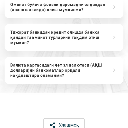
Омонат бўйича фоизли даромадни олдиндан
(аванс шаклида) олиш мумкинми?
Тижорат банкидан кредит олишда банкка
қандай таъминот турларини тақдим этиш
мумкин?
Валюта картасидаги чет эл валютаси (АҚШ
доллари)ни банкоматлар орқали
нақдлаштира оламанми?
Улашмоқ