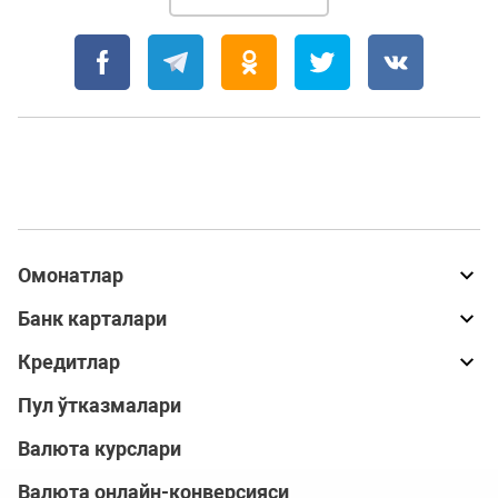
Омонатлар
Банк карталари
Кредитлар
Пул ўтказмалари
Валюта курслари
Валюта онлайн-конверсияси