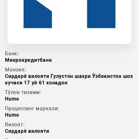
Банк:
Микрокредитбанк
Манзил:
Сирдарё вилояти Гулустон шахри Ўзбекистон шох
кучаси 17 уй 61 хонадон
Тўлов тизими:
Humo
Процессинг маркази:
Humo
Вилоят:
Сирдарё вилояти