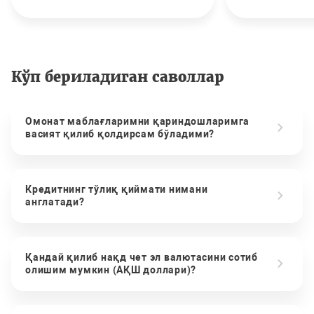
Кўп бериладиган саволлар
Омонат маблағларимни қариндошларимга
васият қилиб қолдирсам бўладими?
Кредитнинг тўлиқ қиймати нимани
англатади?
Қандай қилиб нақд чет эл валютасини сотиб
олишим мумкин (АҚШ доллари)?