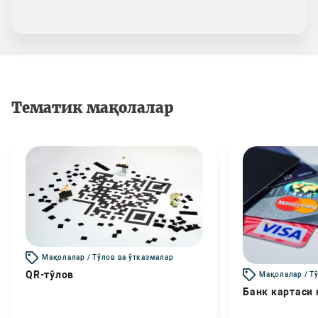
Тематик мақолалар
Мақолалар / Тўлов ва ўтказмалар
QR-тўлов
Мақолалар / Т
Банк картаси