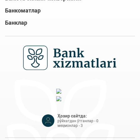
Банкоматлар
Банклар
Ҳозир сайтда:
рўйхатдан ўтганлар - 0
меҳмонлар - 3