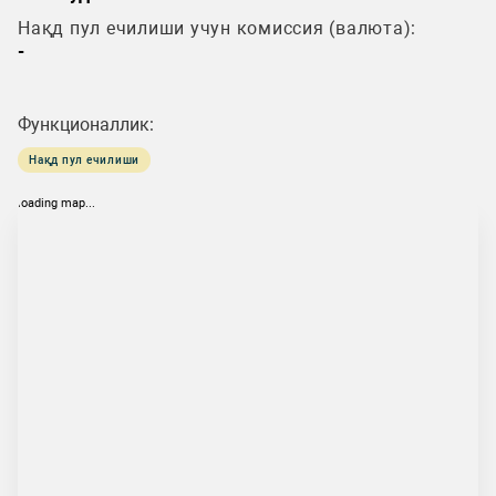
Нақд пул ечилиши учун комиссия (валюта):
-
Функционаллик:
Нақд пул ечилиши
loading map...