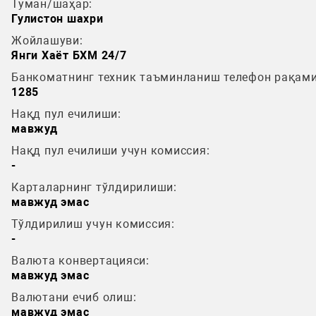
Туман/шаҳар:
Гулистон шахри
Жойлашуви:
Янги Хаёт БХМ 24/7
Банкоматнинг техник таъминланиш телефон рақами
1285
Нақд пул ечилиши:
мавжуд
Нақд пул ечилиши учун комиссия:
-
Карталарнинг тўлдирилиши:
мавжуд эмас
Тўлдирилиш учун комиссия:
-
Валюта конвертацияси:
мавжуд эмас
Валютани ечиб олиш:
мавжуд эмас