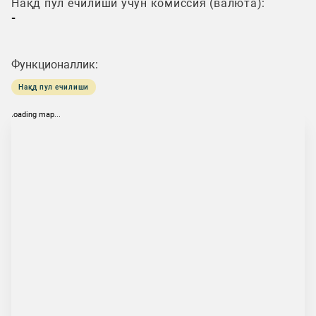
Нақд пул ечилиши учун комиссия (валюта):
-
Функционаллик:
Нақд пул ечилиши
loading map...