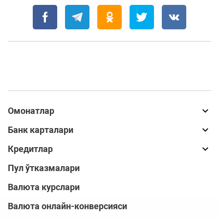
Омонатлар
Банк карталари
Кредитлар
Пул ўтказмалари
Валюта курслари
Валюта онлайн-конверсияси