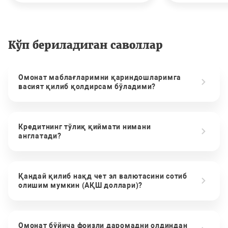
Кўп бериладиган саволлар
Омонат маблағларимни қариндошларимга
васият қилиб қолдирсам бўладими?
Кредитнинг тўлиқ қиймати нимани
англатади?
Қандай қилиб нақд чет эл валютасини сотиб
олишим мумкин (АҚШ доллари)?
Омонат бўйича фоизли даромадни олдиндан