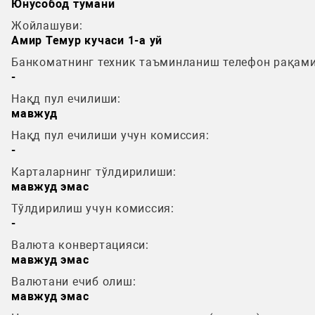
Юнусобод тумани
Жойлашуви:
Амир Темур кучаси 1-а уй
Банкоматнинг техник таъминланиш телефон рақами
-
Нақд пул ечилиши:
мавжуд
Нақд пул ечилиши учун комиссия:
-
Карталарнинг тўлдирилиши:
мавжуд эмас
Тўлдирилиш учун комиссия:
-
Валюта конвертацияси:
мавжуд эмас
Валютани ечиб олиш:
мавжуд эмас