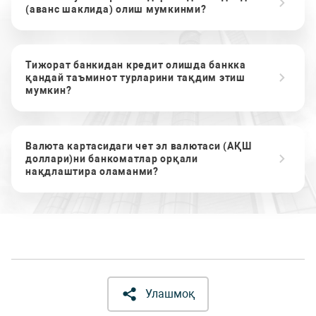
(аванс шаклида) олиш мумкинми?
Тижорат банкидан кредит олишда банкка
қандай таъминот турларини тақдим этиш
мумкин?
Валюта картасидаги чет эл валютаси (АҚШ
доллари)ни банкоматлар орқали
нақдлаштира оламанми?
Улашмоқ