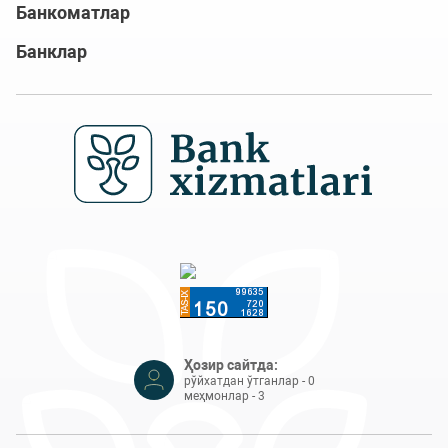
Банкоматлар
Банклар
Ҳозир сайтда:
рўйхатдан ўтганлар - 0
меҳмонлар - 3