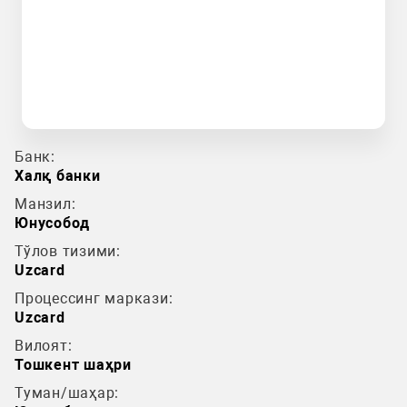
Банк:
Халқ банки
Манзил:
Юнусобод
Тўлов тизими:
Uzcard
Процессинг маркази:
Uzcard
Вилоят:
Тошкент шаҳри
Туман/шаҳар: