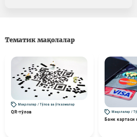
Тематик мақолалар
Мақолалар / Тўлов ва ўтказмалар
QR-тўлов
Мақолалар / Т
Банк картаси