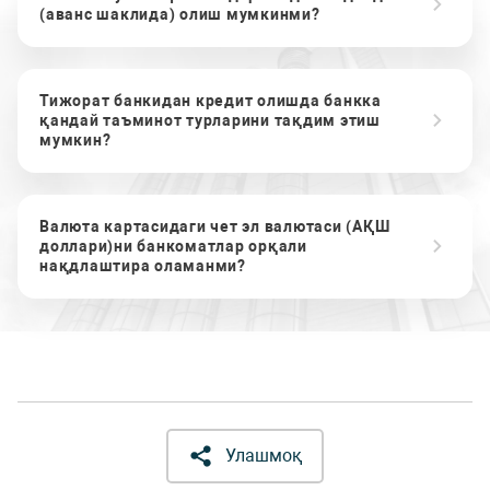
(аванс шаклида) олиш мумкинми?
Тижорат банкидан кредит олишда банкка
қандай таъминот турларини тақдим этиш
мумкин?
Валюта картасидаги чет эл валютаси (АҚШ
доллари)ни банкоматлар орқали
нақдлаштира оламанми?
Улашмоқ