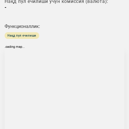
Нақд пул ечилиши учун комиссия (валюта):
-
Функционаллик:
Нақд пул ечилиши
loading map...