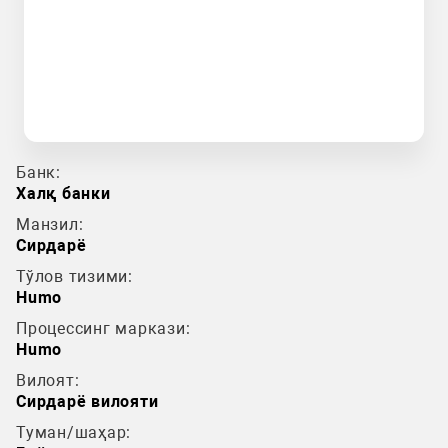
Банк:
Халқ банки
Манзил:
Сирдарё
Тўлов тизими:
Humo
Процессинг маркази:
Humo
Вилоят:
Сирдарё вилояти
Туман/шаҳар: