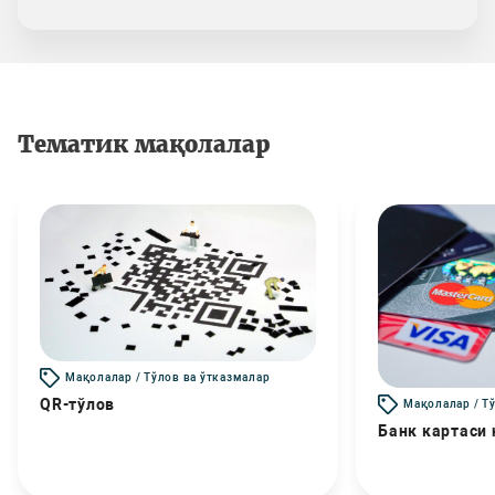
Тематик мақолалар
Мақолалар / Тўлов ва ўтказмалар
QR-тўлов
Мақолалар / Т
Банк картаси