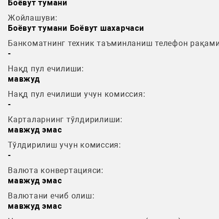
Боёвут тумани
Жойлашуви:
Боёвут тумани Боёвут шахарчаси
Банкоматнинг техник таъминланиш телефон рақами
-
Нақд пул ечилиши:
мавжуд
Нақд пул ечилиши учун комиссия:
-
Карталарнинг тўлдирилиши:
мавжуд эмас
Тўлдирилиш учун комиссия:
-
Валюта конвертацияси:
мавжуд эмас
Валютани ечиб олиш:
мавжуд эмас