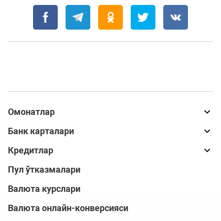
Омонатлар
Банк карталари
Кредитлар
Пул ўтказмалари
Валюта курслари
Валюта онлайн-конверсияси