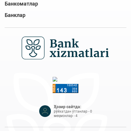
Банкоматлар
Банклар
Ҳозир сайтда:
рўйхатдан ўтганлар - 0
меҳмонлар - 4