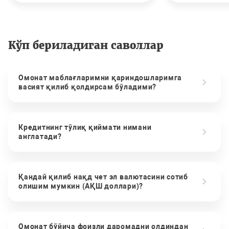
Кўп бериладиган саволлар
Омонат маблағларимни қариндошларимга
васият қилиб қолдирсам бўладими?
Кредитнинг тўлиқ қиймати нимани
англатади?
Қандай қилиб нақд чет эл валютасини сотиб
олишим мумкин (АҚШ доллари)?
Омонат бўйича фоизли даромадни олдиндан