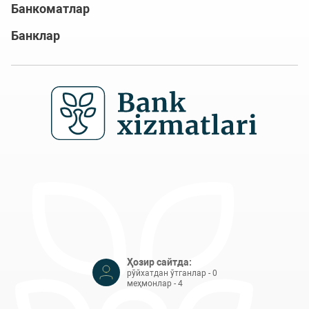
Банкоматлар
Банклар
Ҳозир сайтда:
рўйхатдан ўтганлар - 0
меҳмонлар - 4