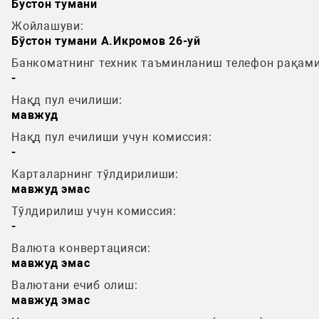
Бустон тумани
Жойлашуви:
Бўстон тумани А.Икромов 26-уй
Банкоматнинг техник таъминланиш телефон рақами
-
Нақд пул ечилиши:
мавжуд
Нақд пул ечилиши учун комиссия:
-
Карталарнинг тўлдирилиши:
мавжуд эмас
Тўлдирилиш учун комиссия:
-
Валюта конвертацияси:
мавжуд эмас
Валютани ечиб олиш:
мавжуд эмас