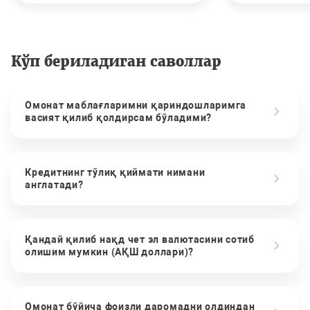
Кўп бериладиган саволлар
Омонат маблағларимни қариндошларимга
васият қилиб қолдирсам бўладими?
Кредитнинг тўлиқ қиймати нимани
англатади?
Қандай қилиб нақд чет эл валютасини сотиб
олишим мумкин (АҚШ доллари)?
Омонат бўйича фоизли даромадни олдиндан