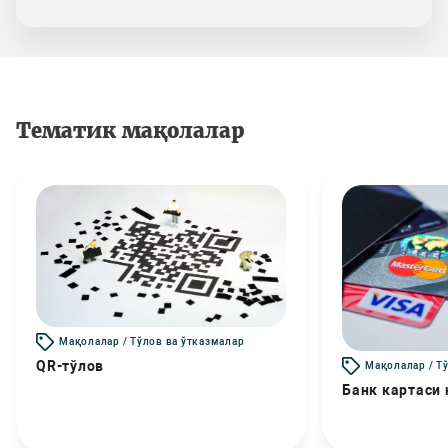
Тематик мақолалар
Мақолалар / Тўлов ва ўтказмалар
QR-тўлов
Мақолалар / Т
Банк картаси