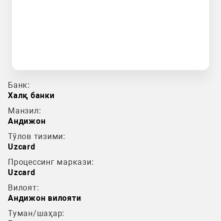
Банк:
Халқ банки
Манзил:
Андижон
Тўлов тизими:
Uzcard
Процессинг маркази:
Uzcard
Вилоят:
Андижон вилояти
Туман/шаҳар: