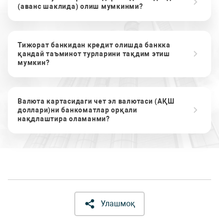
(аванс шаклида) олиш мумкинми?
Тижорат банкидан кредит олишда банкка
қандай таъминот турларини тақдим этиш
мумкин?
Валюта картасидаги чет эл валютаси (АҚШ
доллари)ни банкоматлар орқали
нақдлаштира оламанми?
Улашмоқ