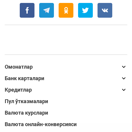
Омонатлар
Банк карталари
Кредитлар
Пул ўтказмалари
Валюта курслари
Валюта онлайн-конверсияси