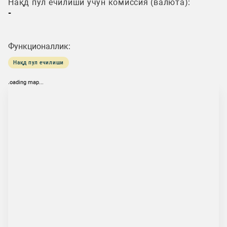
Нақд пул ечилиши учун комиссия (валюта):
-
Функционаллик:
Нақд пул ечилиши
loading map...