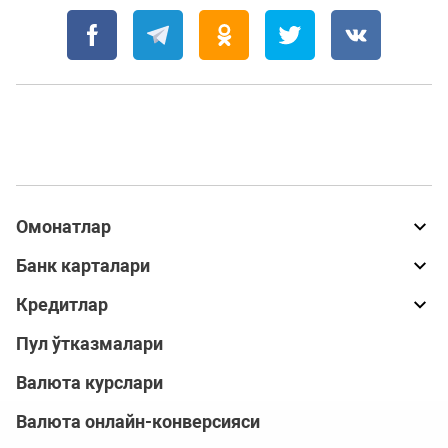
Омонатлар
Банк карталари
Кредитлар
Пул ўтказмалари
Валюта курслари
Валюта онлайн-конверсияси