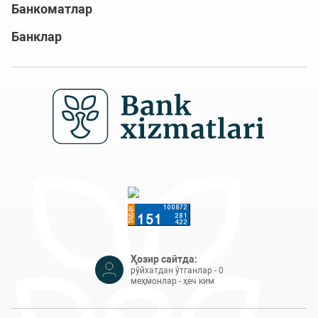
Банкоматлар
Банклар
Ҳозир сайтда:
рўйхатдан ўтганлар - 0
меҳмонлар - ҳеч ким