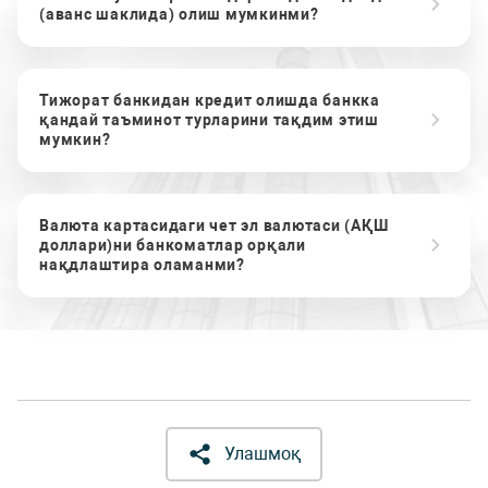
(аванс шаклида) олиш мумкинми?
Тижорат банкидан кредит олишда банкка
қандай таъминот турларини тақдим этиш
мумкин?
Валюта картасидаги чет эл валютаси (АҚШ
доллари)ни банкоматлар орқали
нақдлаштира оламанми?
Улашмоқ