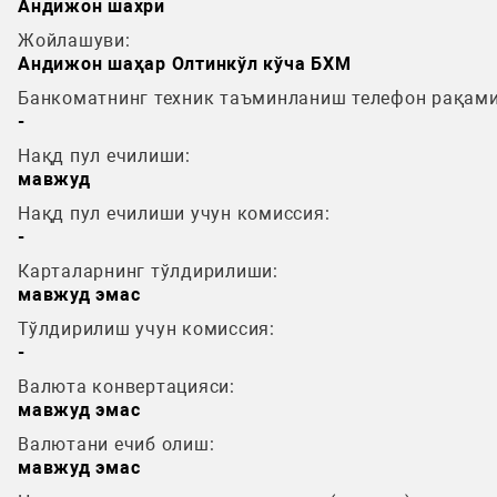
Андижон шахри
Жойлашуви:
Андижон шаҳар Олтинкўл кўча БХМ
Банкоматнинг техник таъминланиш телефон рақами
-
Нақд пул ечилиши:
мавжуд
Нақд пул ечилиши учун комиссия:
-
Карталарнинг тўлдирилиши:
мавжуд эмас
Тўлдирилиш учун комиссия:
-
Валюта конвертацияси:
мавжуд эмас
Валютани ечиб олиш:
мавжуд эмас