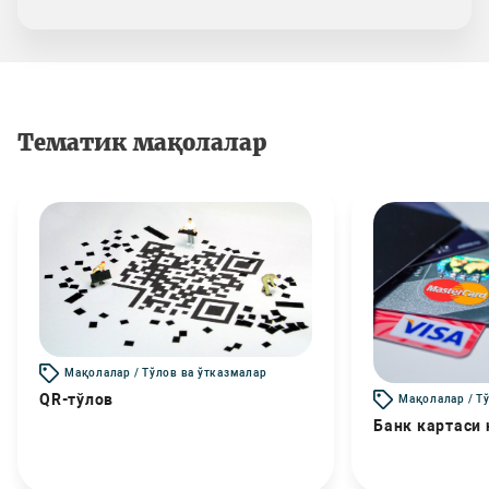
Тематик мақолалар
Мақолалар / Тўлов ва ўтказмалар
QR-тўлов
Мақолалар / Т
Банк картаси