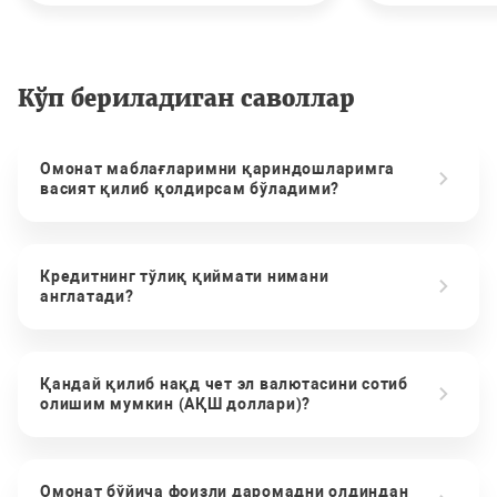
Кўп бериладиган саволлар
Омонат маблағларимни қариндошларимга
васият қилиб қолдирсам бўладими?
Кредитнинг тўлиқ қиймати нимани
англатади?
Қандай қилиб нақд чет эл валютасини сотиб
олишим мумкин (АҚШ доллари)?
Омонат бўйича фоизли даромадни олдиндан