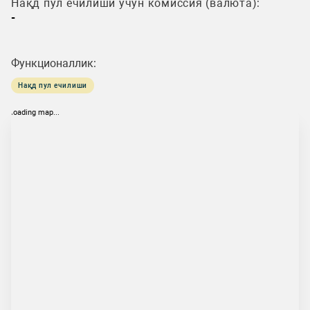
Нақд пул ечилиши учун комиссия (валюта):
-
Функционаллик:
Нақд пул ечилиши
loading map...