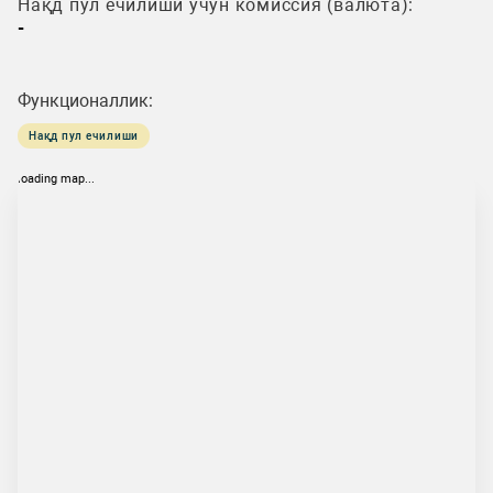
Нақд пул ечилиши учун комиссия (валюта):
-
Функционаллик:
Нақд пул ечилиши
loading map...