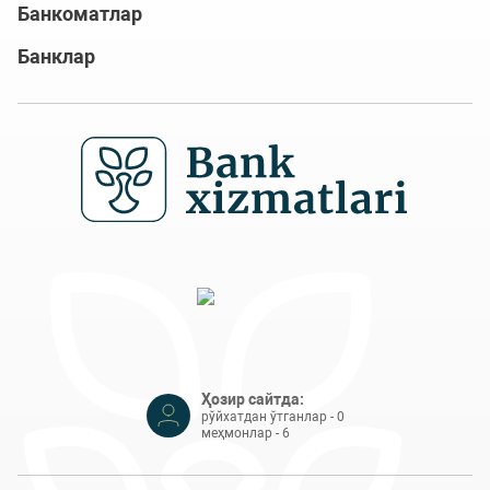
Банкоматлар
Банклар
Ҳозир сайтда:
рўйхатдан ўтганлар - 0
меҳмонлар - 6