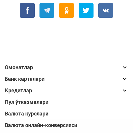
Омонатлар
Банк карталари
Кредитлар
Пул ўтказмалари
Валюта курслари
Валюта онлайн-конверсияси