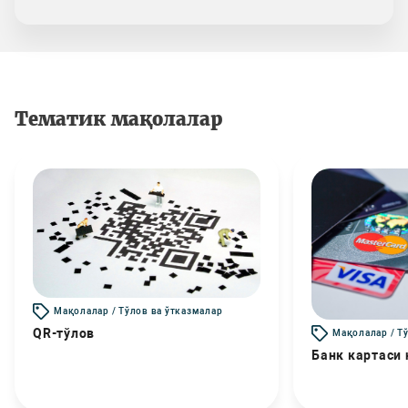
Тематик мақолалар
Мақолалар / Тўлов ва ўтказмалар
QR-тўлов
Мақолалар / Т
Банк картаси