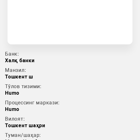
Банк:
Халқ банки
Манзил:
Тошкент ш
Тўлов тизими:
Humo
Процессинг маркази:
Humo
Вилоят:
Тошкент шаҳри
Туман/шаҳар: