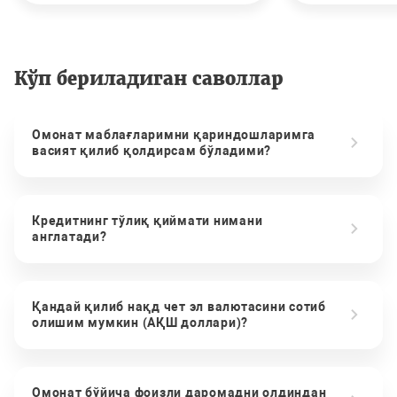
Кўп бериладиган саволлар
Омонат маблағларимни қариндошларимга
васият қилиб қолдирсам бўладими?
Кредитнинг тўлиқ қиймати нимани
англатади?
Қандай қилиб нақд чет эл валютасини сотиб
олишим мумкин (АҚШ доллари)?
Омонат бўйича фоизли даромадни олдиндан