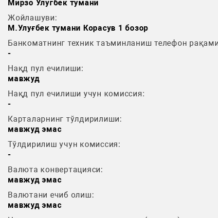
Мирзо Улугбек тумани
Жойлашуви:
М.Улуғбек тумани Корасув 1 бозор
Банкоматнинг техник таъминланиш телефон рақами
-
Нақд пул ечилиши:
мавжуд
Нақд пул ечилиши учун комиссия:
-
Карталарнинг тўлдирилиши:
мавжуд эмас
Тўлдирилиш учун комиссия:
-
Валюта конвертацияси:
мавжуд эмас
Валютани ечиб олиш:
мавжуд эмас