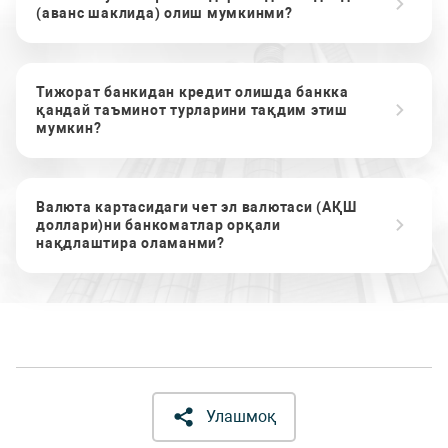
(аванс шаклида) олиш мумкинми?
Тижорат банкидан кредит олишда банкка
қандай таъминот турларини тақдим этиш
мумкин?
Валюта картасидаги чет эл валютаси (АҚШ
доллари)ни банкоматлар орқали
нақдлаштира оламанми?
Улашмоқ