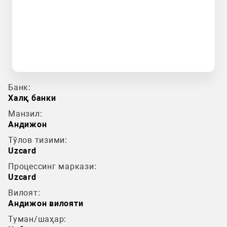
Банк:
Халқ банки
Манзил:
Андижон
Тўлов тизими:
Uzcard
Процессинг маркази:
Uzcard
Вилоят:
Андижон вилояти
Туман/шаҳар: