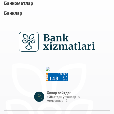
Банкоматлар
Банклар
Ҳозир сайтда:
рўйхатдан ўтганлар - 0
меҳмонлар - 2