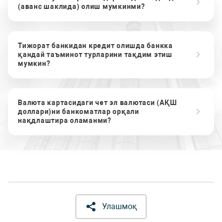
(аванс шаклида) олиш мумкинми?
Тижорат банкидан кредит олишда банкка
қандай таъминот турларини тақдим этиш
мумкин?
Валюта картасидаги чет эл валютаси (АҚШ
доллари)ни банкоматлар орқали
нақдлаштира оламанми?
Улашмоқ