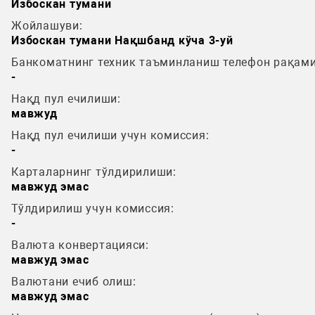
Избоскан тумани
Жойлашуви:
Избоскан тумани Нақшбанд кўча 3-уй
Банкоматнинг техник таъминланиш телефон рақами
-
Нақд пул ечилиши:
мавжуд
Нақд пул ечилиши учун комиссия:
-
Карталарнинг тўлдирилиши:
мавжуд эмас
Тўлдирилиш учун комиссия:
-
Валюта конвертацияси:
мавжуд эмас
Валютани ечиб олиш:
мавжуд эмас