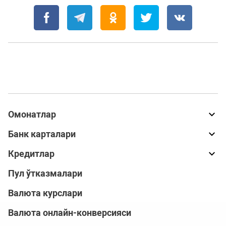
Омонатлар
Банк карталари
Кредитлар
Пул ўтказмалари
Валюта курслари
Валюта онлайн-конверсияси