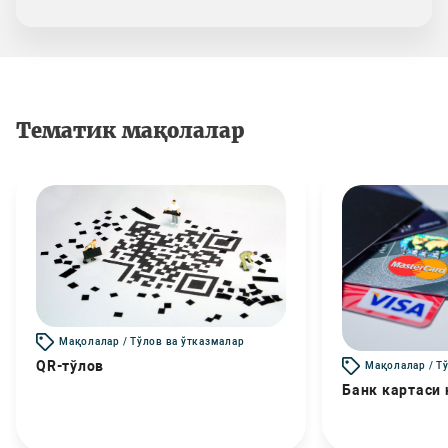
Тематик мақолалар
Мақолалар / Тўлов ва ўтказмалар
QR-тўлов
Мақолалар / Т
Банк картаси