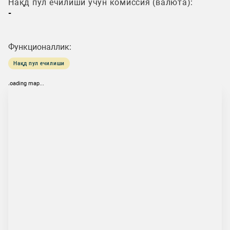
Нақд пул ечилиши учун комиссия (валюта):
-
Функционаллик:
Нақд пул ечилиши
loading map...