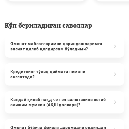
Кўп бериладиган саволлар
Омонат маблағларимни қариндошларимга
васият қилиб қолдирсам бўладими?
Кредитнинг тўлиқ қиймати нимани
англатади?
Қандай қилиб нақд чет эл валютасини сотиб
олишим мумкин (АҚШ доллари)?
Омонат бўйича фоизли даромадни олдиндан