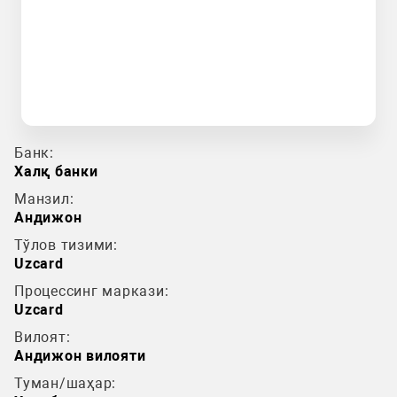
Банк:
Халқ банки
Манзил:
Андижон
Тўлов тизими:
Uzcard
Процессинг маркази:
Uzcard
Вилоят:
Андижон вилояти
Туман/шаҳар: