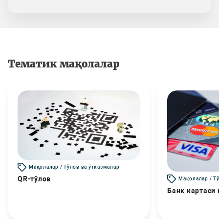
Тематик мақолалар
Мақолалар / Тўлов ва ўтказмалар
QR-тўлов
Мақолалар / Т
Банк картаси