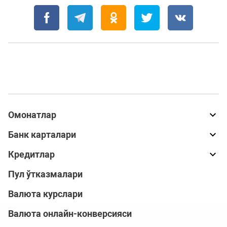
Омонатлар
Банк карталари
Кредитлар
Пул ўтказмалари
Валюта курслари
Валюта онлайн-конверсияси