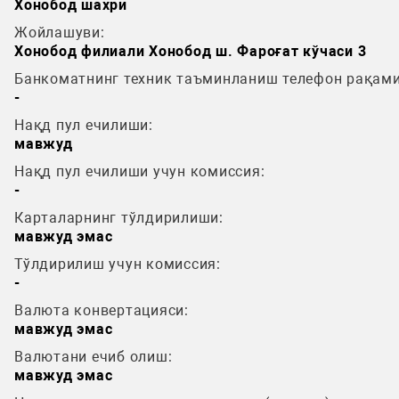
Хонобод шахри
Жойлашуви:
Хонобод филиали Хонобод ш. Фароғат кўчаси 3
Банкоматнинг техник таъминланиш телефон рақами
-
Нақд пул ечилиши:
мавжуд
Нақд пул ечилиши учун комиссия:
-
Карталарнинг тўлдирилиши:
мавжуд эмас
Тўлдирилиш учун комиссия:
-
Валюта конвертацияси:
мавжуд эмас
Валютани ечиб олиш:
мавжуд эмас