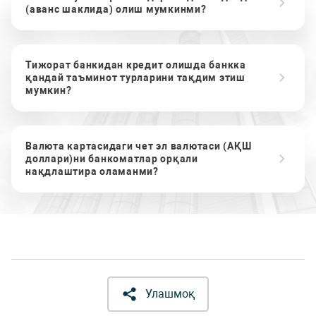
(аванс шаклида) олиш мумкинми?
Тижорат банкидан кредит олишда банкка
қандай таъминот турларини тақдим этиш
мумкин?
Валюта картасидаги чет эл валютаси (АҚШ
доллари)ни банкоматлар орқали
нақдлаштира оламанми?
Улашмоқ