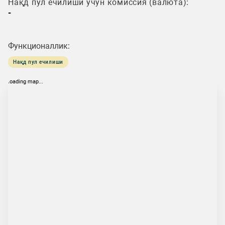
Нақд пул ечилиши учун комиссия (валюта):
-
Функционаллик:
Нақд пул ечилиши
loading map...