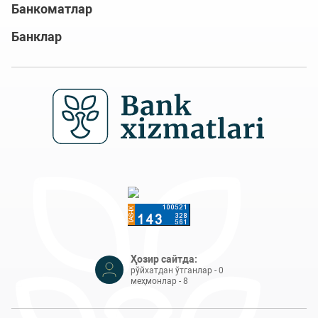
Банкоматлар
Банклар
Ҳозир сайтда:
рўйхатдан ўтганлар - 0
меҳмонлар - 8