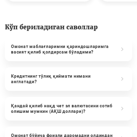
Кўп бериладиган саволлар
Омонат маблағларимни қариндошларимга
васият қилиб қолдирсам бўладими?
Кредитнинг тўлиқ қиймати нимани
англатади?
Қандай қилиб нақд чет эл валютасини сотиб
олишим мумкин (АҚШ доллари)?
Омонат бўйича фоизли даромадни олдиндан