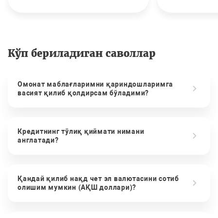
Кўп бериладиган саволлар
Омонат маблағларимни қариндошларимга
васият қилиб қолдирсам бўладими?
Кредитнинг тўлиқ қиймати нимани
англатади?
Қандай қилиб нақд чет эл валютасини сотиб
олишим мумкин (АҚШ доллари)?