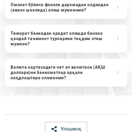
Омонат бўйича фоизли даромадни олдиндан
(аванс шаклида) олиш мумкинми?
Тижорат банкидан кредит олишда банкка
қандай таъминот турларини тақдим этиш
мумкин?
Валюта картасидаги чет эл валютаси (АҚШ
доллари)ни банкоматлар орқали
нақдлаштира оламанми?
Улашмоқ