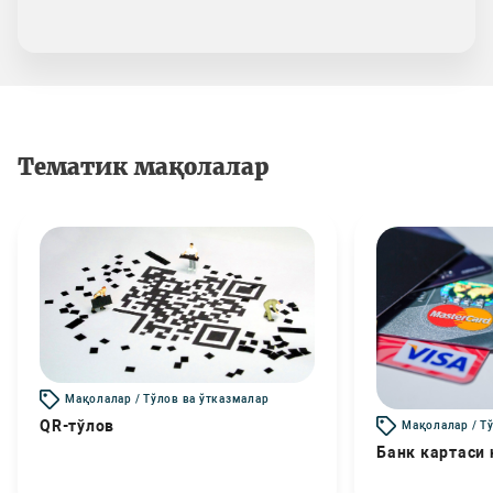
Тематик мақолалар
Мақолалар / Тўлов ва ўтказмалар
QR-тўлов
Мақолалар / Т
Банк картаси