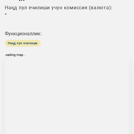
Нақд пул ечилиши учун комиссия (валюта):
-
Функционаллик:
Нақд пул ечилиши
loading map...