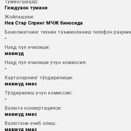
Туман/шаҳар:
Гиждувон тумани
Жойлашуви:
Нев Стар Спринг МЧЖ биносида
Банкоматнинг техник таъминланиш телефон рақами
-
Нақд пул ечилиши:
мавжуд
Нақд пул ечилиши учун комиссия:
-
Карталарнинг тўлдирилиши:
мавжуд эмас
Тўлдирилиш учун комиссия:
-
Валюта конвертацияси:
мавжуд эмас
Валютани ечиб олиш:
мавжуд эмас