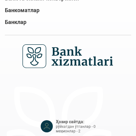
Банкоматлар
Банклар
Ҳозир сайтда:
рўйхатдан ўтганлар - 0
меҳмонлар - 2