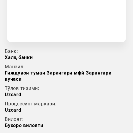
Банк:
Халқ банки
Манзил:
Гиждувон туман Зарангари мфй Зарангари
кучаси
Тўлов тизими:
Uzcard
Процессинг маркази:
Uzcard
Вилоят:
Бухоро вилояти