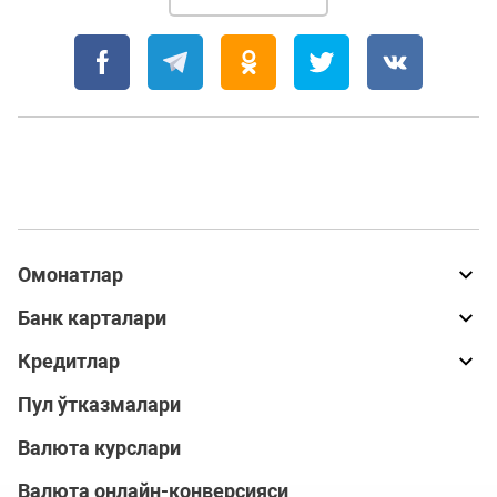
Омонатлар
Банк карталари
Кредитлар
Пул ўтказмалари
Валюта курслари
Валюта онлайн-конверсияси