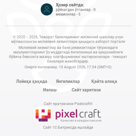
Ҳозир сайтда:
рўйхатдан ўтганлар - 0
меҳмонлар - 5
© 2020 – 2026, Тижорат банкларининг жисмоний шахслар учун
мўлжалланган молиявий хизматлари ҳақидаги ахборот портали
Молиявий хизматлар ва банк реквизитлари тўғрисидаги
маълумотларнинг ўз муддатида янгиланиши ва ҳаққонийлиги
бўйича бевосита мазкур платформанинг иштирокчилари - тижорат
банклари жавобгардир.
Охирги янгиланиш: 10 August 2026, 17:54 (GMT+5)
Лойиҳа ҳақида
Янгиликлар
Қайта алоқа
Излаш
Сайт харитаси
Сайт яратувчиси Pixelcraft®
Сайт 1C-Битриксда ишлайди