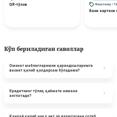
QR-тўлов
Мақолалар / Т
Банк картаси
Кўп бериладиган саволлар
Омонат маблағларимни қариндошларимга
васият қилиб қолдирсам бўладими?
Кредитнинг тўлиқ қиймати нимани
англатади?
Қандай қилиб нақд чет эл валютасини сотиб