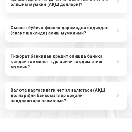
олишим мумкин (АҚШ доллари)?
Омонат бўйича фоизли даромадни олдиндан
(аванс шаклида) олиш мумкинми?
Тижорат банкидан кредит олишда банкка
қандай таъминот турларини тақдим этиш
мумкин?
Валюта картасидаги чет эл валютаси (АҚШ
доллари)ни банкоматлар орқали
нақдлаштира оламанми?