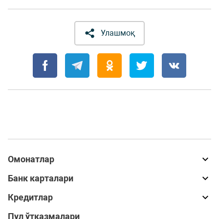
Улашмоқ
Омонатлар
Банк карталари
Кредитлар
Пул ўтказмалари