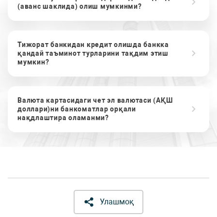
(аванс шаклида) олиш мумкинми?
Тижорат банкидан кредит олишда банкка
қандай таъминот турларини тақдим этиш
мумкин?
Валюта картасидаги чет эл валютаси (АҚШ
доллари)ни банкоматлар орқали
нақдлаштира оламанми?
Улашмоқ