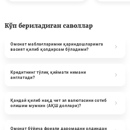
Кўп бериладиган саволлар
Омонат маблағларимни қариндошларимга
васият қилиб қолдирсам бўладими?
Кредитнинг тўлиқ қиймати нимани
англатади?
Қандай қилиб нақд чет эл валютасини сотиб
олишим мумкин (АҚШ доллари)?
Омонат бўйича фоизли даромадни олдиндан