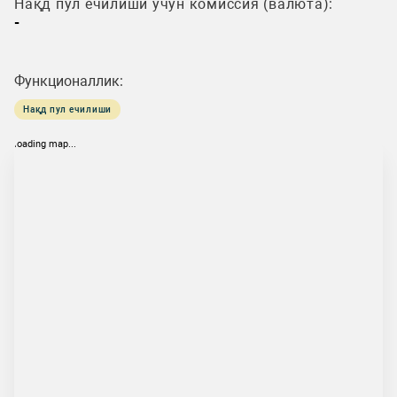
Нақд пул ечилиши учун комиссия (валюта):
-
Функционаллик:
Нақд пул ечилиши
loading map...