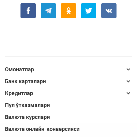
Омонатлар
Банк карталари
Кредитлар
Пул ўтказмалари
Валюта курслари
Валюта онлайн-конверсияси