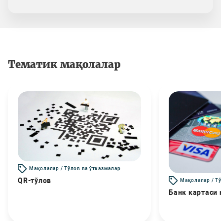
Тематик мақолалар
Мақолалар / Тўлов ва ўтказмалар
QR-тўлов
Мақолалар / Т
Банк картаси