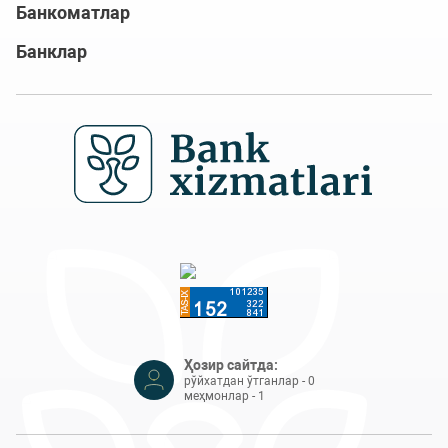
Банкоматлар
Банклар
Ҳозир сайтда:
рўйхатдан ўтганлар - 0
меҳмонлар - 1