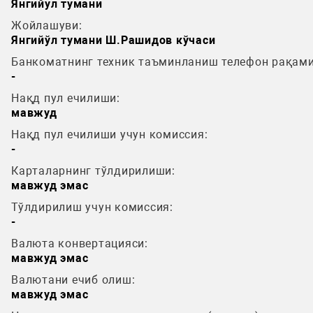
Янгийул тумани
Жойлашуви:
Янгийўл тумани Ш.Рашидов кўчаси
Банкоматнинг техник таъминланиш телефон рақами
-
Нақд пул ечилиши:
мавжуд
Нақд пул ечилиши учун комиссия:
-
Карталарнинг тўлдирилиши:
мавжуд эмас
Тўлдирилиш учун комиссия:
-
Валюта конвертацияси:
мавжуд эмас
Валютани ечиб олиш:
мавжуд эмас