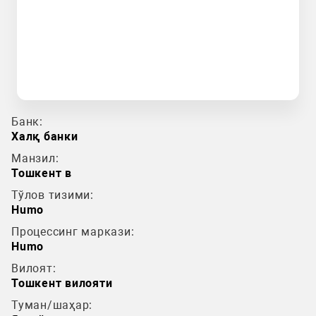
Банк:
Халқ банки
Манзил:
Тошкент в
Тўлов тизими:
Humo
Процессинг маркази:
Humo
Вилоят:
Тошкент вилояти
Туман/шаҳар: