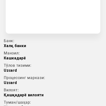
Банк:
Халқ банки
Манзил:
Кашкадарё
Тўлов тизими:
Uzcard
Процессинг маркази:
Uzcard
Вилоят:
Қашқадарё вилояти
Туман/шаҳар: