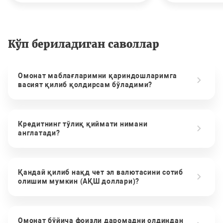
Кўп бериладиган саволлар
Омонат маблағларимни қариндошларимга
васият қилиб қолдирсам бўладими?
Кредитнинг тўлиқ қиймати нимани
англатади?
Қандай қилиб нақд чет эл валютасини сотиб
олишим мумкин (АҚШ доллари)?
Омонат бўйича фоизли даромадни олдиндан