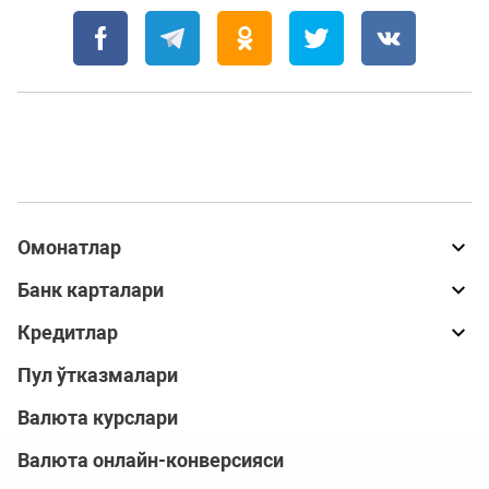
Омонатлар
Банк карталари
Кредитлар
Пул ўтказмалари
Валюта курслари
Валюта онлайн-конверсияси