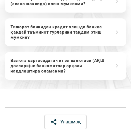
(аванс шаклида) олиш мумкинми?
Тижорат банкидан кредит олишда банкка
қандай таъминот турларини тақдим этиш
мумкин?
Валюта картасидаги чет эл валютаси (АҚШ
доллари)ни банкоматлар орқали
нақдлаштира оламанми?
Улашмоқ