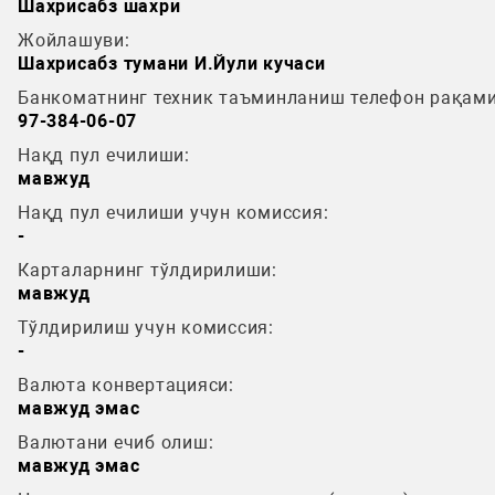
Шахрисабз шахри
Жойлашуви:
Шахрисабз тумани И.Йули кучаси
Банкоматнинг техник таъминланиш телефон рақами
97-384-06-07
Нақд пул ечилиши:
мавжуд
Нақд пул ечилиши учун комиссия:
-
Карталарнинг тўлдирилиши:
мавжуд
Тўлдирилиш учун комиссия:
-
Валюта конвертацияси:
мавжуд эмас
Валютани ечиб олиш:
мавжуд эмас