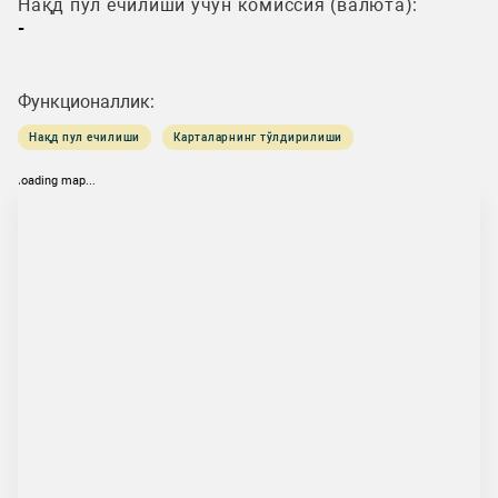
Нақд пул ечилиши учун комиссия (валюта):
-
Функционаллик:
Нақд пул ечилиши
Карталарнинг тўлдирилиши
loading map...