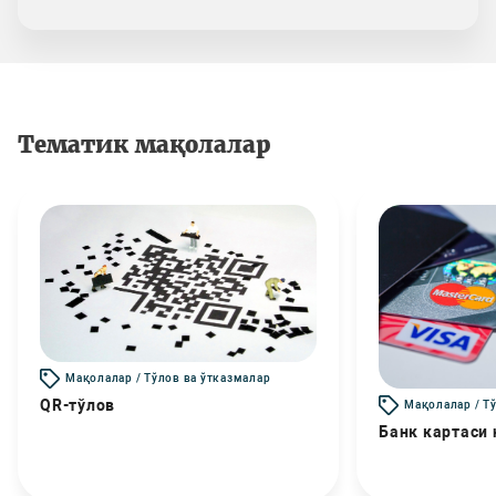
Тематик мақолалар
Мақолалар / Тўлов ва ўтказмалар
QR-тўлов
Мақолалар / Т
Банк картаси