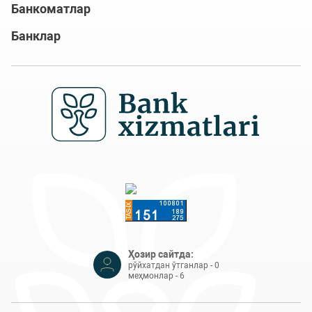
Банкоматлар
Банклар
Ҳозир сайтда:
рўйхатдан ўтганлар - 0
меҳмонлар - 6