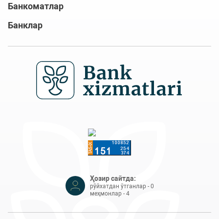
Банкоматлар
Банклар
Ҳозир сайтда:
рўйхатдан ўтганлар - 0
меҳмонлар - 4