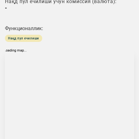
Нақд пул ечилиши учун комиссия (валюта):
-
Функционаллик:
Нақд пул ечилиши
loading map...