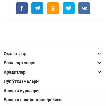
Омонатлар
Банк карталари
Кредитлар
Пул ўтказмалари
Валюта курслари
Валюта онлайн-конверсияси