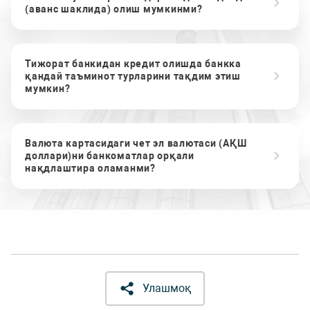
(аванс шаклида) олиш мумкинми?
Тижорат банкидан кредит олишда банкка
қандай таъминот турларини тақдим этиш
мумкин?
Валюта картасидаги чет эл валютаси (АҚШ
доллари)ни банкоматлар орқали
нақдлаштира оламанми?
Улашмоқ