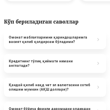
Кўп бериладиган саволлар
Омонат маблағларимни қариндошларимга
васият қилиб қолдирсам бўладими?
Кредитнинг тўлиқ қиймати нимани
англатади?
Қандай қилиб нақд чет эл валютасини сотиб
олишим мумкин (АҚШ доллари)?
Омонат бўйича фоизли даромадни олдиндан