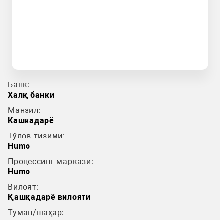
Банк:
Халқ банки
Манзил:
Кашкадарё
Тўлов тизими:
Humo
Процессинг маркази:
Humo
Вилоят:
Қашқадарё вилояти
Туман/шаҳар: