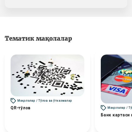
Тематик мақолалар
Мақолалар / Тўлов ва ўтказмалар
QR-тўлов
Мақолалар / Т
Банк картаси