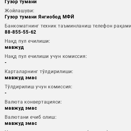
Гузор тумани
Жойлашуви:
Гузор тумани Янгиобод МФЙ
Банкоматнинг техник таъминланиш телефон рақами
88-855-55-62
Нақд пул ечилиши:
мавжуд
Нақд пул ечилиши учун комиссия:
-
Карталарнинг тўлдирилиши:
мавжуд эмас
Тўлдирилиш учун комиссия:
-
Валюта конвертацияси:
мавжуд эмас
Валютани ечиб олиш:
мавжуд эмас